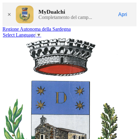
MyDualchi
×
Apri
Completamento del camp...
Regione Autonoma della Sardegna
Select Language
▼