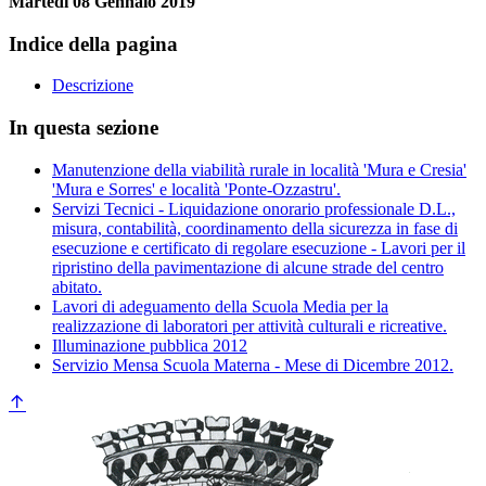
Martedi 08 Gennaio 2019
Indice della pagina
Descrizione
In questa sezione
Manutenzione della viabilità rurale in località 'Mura e Cresia'
'Mura e Sorres' e località 'Ponte-Ozzastru'.
Servizi Tecnici - Liquidazione onorario professionale D.L.,
misura, contabilità, coordinamento della sicurezza in fase di
esecuzione e certificato di regolare esecuzione - Lavori per il
ripristino della pavimentazione di alcune strade del centro
abitato.
Lavori di adeguamento della Scuola Media per la
realizzazione di laboratori per attività culturali e ricreative.
Illuminazione pubblica 2012
Servizio Mensa Scuola Materna - Mese di Dicembre 2012.