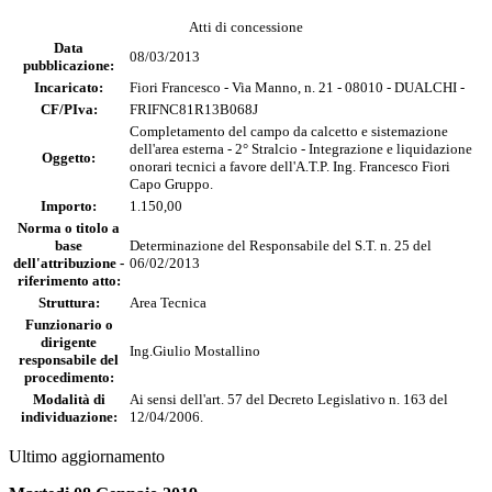
Atti di concessione
Data
08/03/2013
pubblicazione:
Incaricato:
Fiori Francesco - Via Manno, n. 21 - 08010 - DUALCHI -
CF/PIva:
FRIFNC81R13B068J
Completamento del campo da calcetto e sistemazione
dell'area esterna - 2° Stralcio - Integrazione e liquidazione
Oggetto:
onorari tecnici a favore dell'A.T.P. Ing. Francesco Fiori
Capo Gruppo.
Importo:
1.150,00
Norma o titolo a
base
Determinazione del Responsabile del S.T. n. 25 del
dell'attribuzione -
06/02/2013
riferimento atto:
Struttura:
Area Tecnica
Funzionario o
dirigente
Ing.Giulio Mostallino
responsabile del
procedimento:
Modalità di
Ai sensi dell'art. 57 del Decreto Legislativo n. 163 del
individuazione:
12/04/2006.
Ultimo aggiornamento