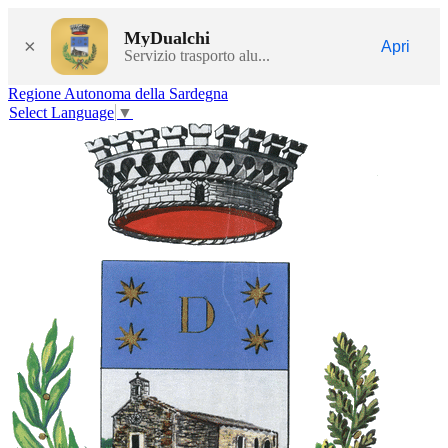
MyDualchi
×
Apri
Servizio trasporto alu...
Regione Autonoma della Sardegna
Select Language
▼