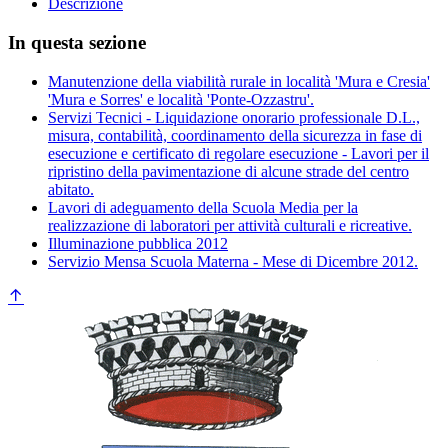
Descrizione
In questa sezione
Manutenzione della viabilità rurale in località 'Mura e Cresia'
'Mura e Sorres' e località 'Ponte-Ozzastru'.
Servizi Tecnici - Liquidazione onorario professionale D.L.,
misura, contabilità, coordinamento della sicurezza in fase di
esecuzione e certificato di regolare esecuzione - Lavori per il
ripristino della pavimentazione di alcune strade del centro
abitato.
Lavori di adeguamento della Scuola Media per la
realizzazione di laboratori per attività culturali e ricreative.
Illuminazione pubblica 2012
Servizio Mensa Scuola Materna - Mese di Dicembre 2012.