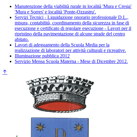
Manutenzione della viabilità rurale in località 'Mura e Cresia'
'Mura e Sorres' e località 'Ponte-Ozzastru'.
Servizi Tecnici - Liquidazione onorario professionale D.L.,
misura, contabilità, coordinamento della sicurezza in fase di
esecuzione e certificato di regolare esecuzione - Lavori per il
ripristino della pavimentazione di alcune strade del centro
abitato.
Lavori di adeguamento della Scuola Media per la
realizzazione di laboratori per attività culturali e ricreative.
Illuminazione pubblica 2012
Servizio Mensa Scuola Materna - Mese di Dicembre 2012.