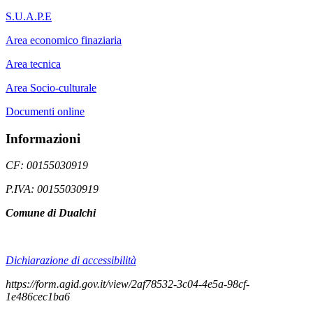
S.U.A.P.E
Area economico finaziaria
Area tecnica
Area Socio-culturale
Documenti online
Informazioni
CF: 00155030919
P.IVA: 00155030919
Comune di Dualchi
Dichiarazione di accessibilità
https://form.agid.gov.it/view/2af78532-3c04-4e5a-98cf-
1e486cec1ba6