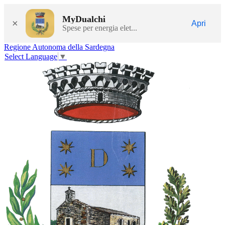
MyDualchi
×
Apri
Spese per energia elet...
Regione Autonoma della Sardegna
Select Language
▼