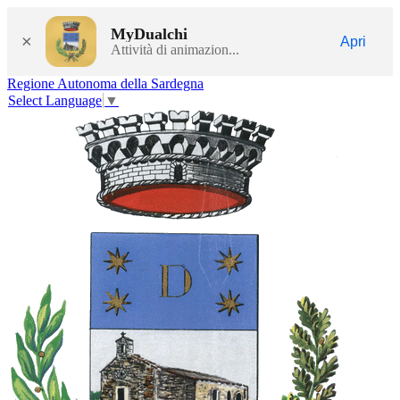
MyDualchi
×
Apri
Attività di animazion...
Regione Autonoma della Sardegna
Select Language
▼