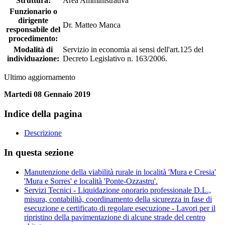
Struttura:
Area Amministrativa
Funzionario o
dirigente
Dr. Matteo Manca
responsabile del
procedimento:
Modalità di
Servizio in economia ai sensi dell'art.125 del
individuazione:
Decreto Legislativo n. 163/2006.
Ultimo aggiornamento
Martedi 08 Gennaio 2019
Indice della pagina
Descrizione
In questa sezione
Manutenzione della viabilità rurale in località 'Mura e Cresia'
'Mura e Sorres' e località 'Ponte-Ozzastru'.
Servizi Tecnici - Liquidazione onorario professionale D.L.,
misura, contabilità, coordinamento della sicurezza in fase di
esecuzione e certificato di regolare esecuzione - Lavori per il
ripristino della pavimentazione di alcune strade del centro