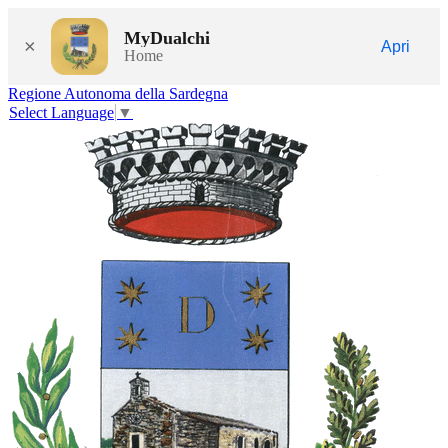
MyDualchi
×
Apri
Home
Regione Autonoma della Sardegna
Select Language
▼