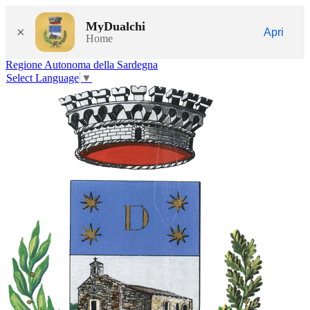
MyDualchi
×
Apri
Home
Regione Autonoma della Sardegna
Select Language
▼