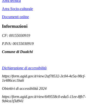
Area tecnica
Area Socio-culturale
Documenti online
Informazioni
CF: 00155030919
P.IVA: 00155030919
Comune di Dualchi
Dichiarazione di accessibilità
https://form.agid.gov.it/view/2af78532-3c04-4e5a-98cf-
1e486cec1ba6
Obiettivi di accessibilità 2024
https://form.agid.gov.it/view/649558c0-eda5-11ee-8fb7-
9d4ca1f3d941