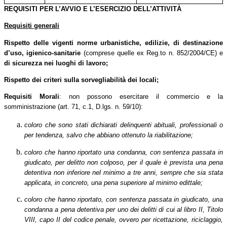
REQUISITI PER L’AVVIO E L’ESERCIZIO DELL’ATTIVITÀ
Requisiti generali
Rispetto delle vigenti norme urbanistiche, edilizie,
di destinazione
d’uso, igienico-sanitarie
(comprese quelle ex Reg.to n. 852/2004/CE) e
di sicurezza
nei
luoghi
di lavoro;
Rispetto dei criteri sulla sorvegliabilità dei locali;
Requisiti Morali
: non possono esercitare il commercio e la
somministrazione (art. 71, c.1, D.lgs. n. 59/10):
coloro che sono stati dichiarati delinquenti abituali, professionali o
per tendenza, salvo che abbiano ottenuto la riabilitazione;
coloro che hanno riportato una condanna, con sentenza passata in
giudicato, per delitto non colposo, per il quale è prevista una pena
detentiva non inferiore nel minimo a tre anni, sempre che sia stata
applicata, in concreto, una pena superiore al minimo edittale;
coloro che hanno riportato, con sentenza passata in giudicato, una
condanna a pena detentiva per uno dei delitti di cui al libro II, Titolo
VIII, capo II del codice penale, ovvero per ricettazione, riciclaggio,