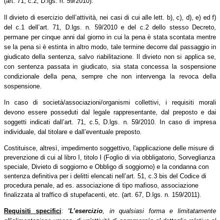
(art. 71, c.2, D.lgs. n. 59/2010).
Il divieto di esercizio dell’attività, nei casi di cui alle lett. b), c), d), e) ed f)
del c.1 dell’art. 71, D.lgs. n. 59/2010 e del c.2 dello stesso Decreto,
permane per cinque anni dal giorno in cui la pena è stata scontata mentre
se la pena si è estinta in altro modo, tale termine decorre dal passaggio in
giudicato della sentenza, salvo riabilitazione. Il divieto non si applica se,
con sentenza passata in giudicato, sia stata concessa la sospensione
condizionale della pena, sempre che non intervenga la revoca della
sospensione.
In caso di società/associazioni/organismi collettivi, i requisiti morali
devono essere posseduti dal legale rappresentante, dal preposto e dai
soggetti indicati dall’art. 71, c.5, D.lgs. n. 59/2010. In caso di impresa
individuale, dal titolare e dall’eventuale preposto.
Costituisce, altresì, impedimento soggettivo, l'applicazione delle misure di
prevenzione di cui al libro I, titolo I (Foglio di via obbligatorio, Sorveglianza
speciale, Divieto di soggiorno e Obbligo di soggiorno) e la condanna con
sentenza definitiva per i delitti elencati nell’art. 51, c.3 bis del Codice di
procedura penale, ad es. associazione di tipo mafioso, associazione
finalizzata al traffico di stupefacenti, etc. (art. 67, D.lgs. n. 159/2011).
Requisiti specifici
:
“
L’esercizio
, in qualsiasi forma e limitatamente