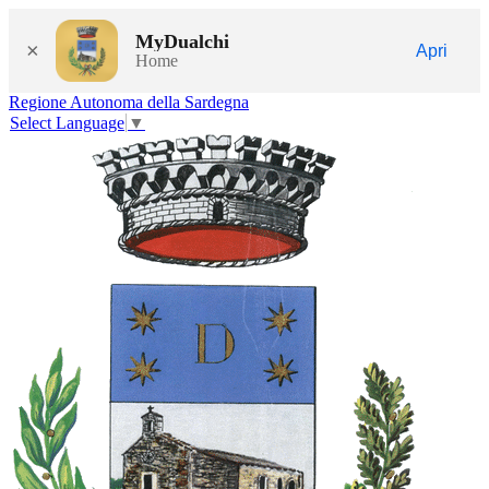
MyDualchi
×
Apri
Home
Regione Autonoma della Sardegna
Select Language
▼