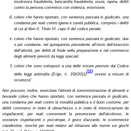
insolvenza fraudolenta, bancarotta fraudolenta, usura, rapina, delitti
contro la persona commessi con violenza, estorsione;
coloro che hanno riportato, con sentenza passata in giudicato, una
condanna per reati contro igiene e sanità pubblica, compresi i delitti
di cui al libro II, Titolo VI, capo II del codice penale;
coloro che hanno riportato, con sentenza passata in giudicato, due
o più condanne, nel quinquennio precedente all’inizio dell’esercizio
dell’attività, per delitti di frode nella preparazione e nel commercio
degli alimenti previsti da leggi speciali;
coloro che sono sottoposti a una delle misure previste dal Codice
[11]
delle leggi antimafia (D.lgs. n. 159/2011)
ovvero a misure di
sicurezza
”.
Non possono
, inoltre,
esercitare l'attività di somministrazione di alimenti e
bevande coloro che hanno riportato, con sentenza passata in giudicato,
una condanna per reati contro la moralità pubblica e il buon costume, per
delitti commessi in stato di ubriachezza o in stato di intossicazione da
stupefacenti; per reati concernenti la prevenzione dell'alcolismo, le
sostanze stupefacenti o psicotrope, il gioco d'azzardo, le scommesse
clandestine, nonché per reati relativi ad infrazioni alle norme sui giochi