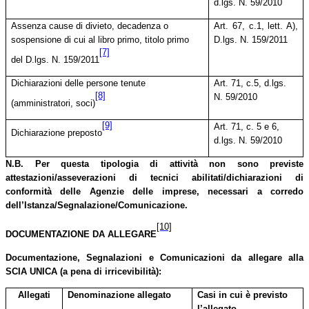
d.lgs. N. 59/2010
Assenza cause di divieto, decadenza o
Art. 67, c.1, lett. A),
sospensione di cui al libro primo, titolo primo
D.lgs. N. 159/2011
[7]
del D.lgs. N. 159/2011
Dichiarazioni delle persone tenute
Art. 71, c.5, d.lgs.
[8]
N. 59/2010
(amministratori, soci)
[9]
Art. 71, c. 5 e 6,
Dichiarazione preposto
d.lgs. N. 59/2010
N.B. Per questa tipologia di attività non sono previste
attestazioni/asseverazioni di tecnici abilitati/dichiarazioni di
conformità delle Agenzie delle imprese, necessari a corredo
dell’Istanza/Segnalazione/Comunicazione.
[10]
DOCUMENTAZIONE DA ALLEGARE
Documentazione, Segnalazioni e Comunicazioni da allegare alla
SCIA UNICA (a pena di irricevibilità):
Allegati
Denominazione allegato
Casi in cui è previsto
l’allegato