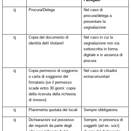
q
Procura/Delega
Nel caso di
procura/delega a
presentare la
segnalazione
q
Copia del documento di
Nel caso in cui la
identità del/i titolare/i
segnalazione non sia
sottoscritta in forma
digitale e in assenza di
procura
q
Copia permesso di soggiorno
Nel caso di cittadini
o carta di soggiorno del
extracomunitari
firmatario (se il permesso
scade entro 30 giorni: copia
della ricevuta della richiesta
di rinnovo)
q
Planimetria quotata dei locali
Sempre obbligatoria
q
Dichiarazioni sul possesso
Sempre, in presenza di
dei requisiti da parte degli
soggetti (ad es. soci)