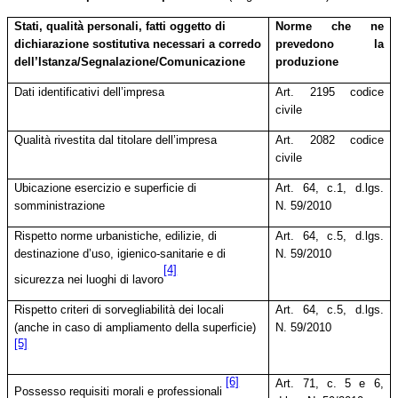
Stati, qualità personali, fatti oggetto di
Norme che ne
dichiarazione sostitutiva
necessari a corredo
prevedono la
dell’Istanza/Segnalazione/Comunicazione
produzione
Dati identificativi dell’impresa
Art. 2195 codice
civile
Qualità rivestita dal titolare dell’impresa
Art. 2082 codice
civile
Ubicazione esercizio e superficie di
Art. 64, c.1, d.lgs.
somministrazione
N. 59/2010
Rispetto norme urbanistiche, edilizie, di
Art. 64, c.5, d.lgs.
destinazione d’uso, igienico-sanitarie e di
N. 59/2010
[4]
sicurezza nei luoghi di lavoro
Rispetto criteri di sorvegliabilità dei locali
Art. 64, c.5, d.lgs.
(anche in caso di ampliamento della superficie)
N. 59/2010
[5]
[6]
Art. 71, c. 5 e 6,
Possesso requisiti morali e professionali