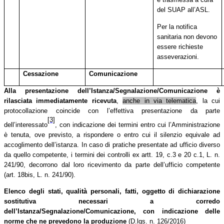
del SUAP all’ASL.
Per la notifica
sanitaria non devono
essere richieste
asseverazioni.
Cessazione
Comunicazione
Alla
presentazione
dell’Istanza/Segnalazione/Comunicazione
è
rilasciata
immediatamente ricevuta
,
anche in via telematica
, la cui
protocollazione coincide con l’effettiva presentazione da parte
[3]
dell’interessato
, con indicazione dei termini entro cui l’Amministrazione
è tenuta, ove previsto, a rispondere o entro cui il silenzio equivale ad
accoglimento dell’istanza. In caso di pratiche presentate ad ufficio diverso
da quello competente, i termini dei controlli ex artt. 19, c.3 e 20 c.1, L. n.
241/90, decorrono dal loro ricevimento da parte dell’ufficio competente
(art. 18bis, L. n. 241/90).
Elenco degli stati, qualità personali, fatti, oggetto di dichiarazione
sostitutiva necessari a corredo
dell’Istanza/Segnalazione/Comunicazione, con indicazione delle
norme che ne prevedono la produzione
(D.lgs. n. 126/2016)