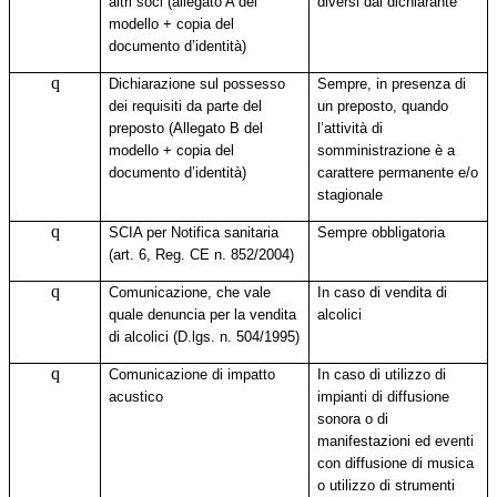
altri soci (allegato A del
diversi dal dichiarante
modello + copia del
documento d’identità)
q
Dichiarazione sul possesso
Sempre, in presenza di
dei requisiti da parte del
un preposto, quando
preposto (Allegato B del
l’attività di
modello + copia del
somministrazione è a
documento d’identità)
carattere permanente e/o
stagionale
q
SCIA per Notifica sanitaria
Sempre obbligatoria
(art. 6, Reg. CE n. 852/2004)
q
Comunicazione, che vale
In caso di vendita di
quale denuncia per la vendita
alcolici
di alcolici (D.lgs. n. 504/1995)
q
Comunicazione di impatto
In caso di utilizzo di
acustico
impianti di diffusione
sonora o di
manifestazioni ed eventi
con diffusione di musica
o utilizzo di strumenti