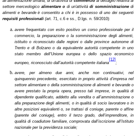
all’alimentazione umana, di un'attività di
commercio
al dettaglio relativa al
settore merceologico
alimentare
o
di un'attività
di somministrazione
di
alimenti e bevande
è consentito a chi è in possesso di uno dei seguenti
requisiti professionali
(
art. 71, c.6 e ss., D.lgs. n. 59/2010):
avere frequentato con esito positivo un corso professionale per il
commercio, la preparazione o la somministrazione degli alimenti,
istituito o riconosciuto dalle regioni o dalle province autonome di
Trento e di Bolzano o da equivalente autorità competente in uno
stato membro dell’Unione europea o dello spazio economico
[12]
europeo, riconosciuto dall’autorità competente italiana
;
avere, per almeno due anni, anche non continuativi, nel
quinquennio precedente, esercitato in proprio attività d’impresa nel
settore alimentare
o della somministrazione di alimenti e bevande o
avere prestato la propria opera, presso tali imprese, in qualità di
dipendente qualificato, addetto alla vendita o all’amministrazione o
alla preparazione degli alimenti, o in qualità di socio lavoratore o in
altre posizioni equivalenti o, se trattasi di coniuge, parente o affine
(parente del coniuge), entro il terzo grado, dell’imprenditore, in
qualità di coadiutore familiare, comprovata dall’iscrizione all’Istituto
nazionale per la previdenza sociale;