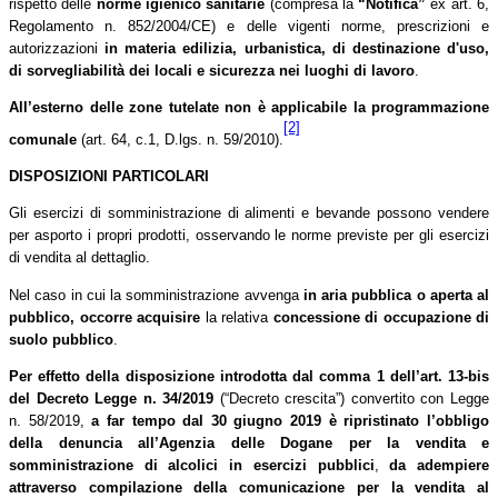
rispetto delle
norme igienico sanitarie
(compresa la
“Notifica”
ex art. 6,
Regolamento n. 852/2004/CE) e delle vigenti norme, prescrizioni e
autorizzazioni
in materia edilizia, urbanistica, di destinazione d'uso,
di sorvegliabilità dei locali e sicurezza nei luoghi di lavoro
.
All’esterno delle zone tutelate non è applicabile la programmazione
[2]
comunale
(art. 64, c.1, D.lgs. n. 59/2010).
DISPOSIZIONI PARTICOLARI
Gli esercizi di somministrazione di alimenti e bevande possono vendere
per asporto i propri prodotti, osservando le norme previste per gli esercizi
di vendita al dettaglio.
Nel caso in cui la somministrazione avvenga
in aria pubblica o aperta al
pubblico, occorre acquisire
la relativa
concessione di occupazione di
suolo pubblico
.
Per effetto della disposizione
introdotta dal comma 1 dell’art. 13-bis
del Decreto Legge n. 34/2019
(“Decreto crescita”) convertito con Legge
n. 58/2019,
a far tempo dal 30 giugno 2019 è ripristinato l’obbligo
della denuncia all’Agenzia delle Dogane per la vendita e
somministrazione di alcolici in esercizi pubblici
,
da adempiere
attraverso compilazione della comunicazione per la vendita al