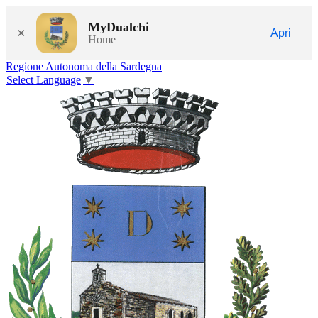
MyDualchi
×
Apri
Home
Regione Autonoma della Sardegna
Select Language
▼