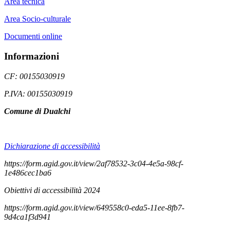
Area tecnica
Area Socio-culturale
Documenti online
Informazioni
CF: 00155030919
P.IVA: 00155030919
Comune di Dualchi
Dichiarazione di accessibilità
https://form.agid.gov.it/view/2af78532-3c04-4e5a-98cf-
1e486cec1ba6
Obiettivi di accessibilità 2024
https://form.agid.gov.it/view/649558c0-eda5-11ee-8fb7-
9d4ca1f3d941