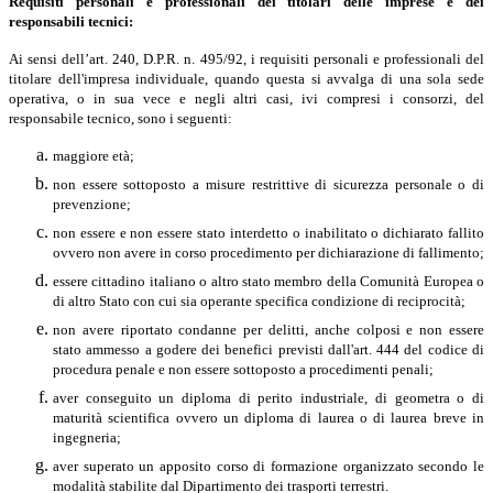
Requisiti personali e professionali dei titolari delle imprese e dei
responsabili tecnici:
Ai sensi dell’art. 240, D.P.R. n. 495/92, i requisiti personali e professionali del
titolare dell'impresa individuale, quando questa si avvalga di una sola sede
operativa, o in sua vece e negli altri casi, ivi compresi i consorzi, del
responsabile tecnico, sono i seguenti:
maggiore età;
non essere sottoposto a misure restrittive di sicurezza personale o di
prevenzione;
non essere e non essere stato interdetto o inabilitato o dichiarato fallito
ovvero non avere in corso procedimento per dichiarazione di fallimento;
essere cittadino italiano o altro stato membro della Comunità Europea o
di altro Stato con cui sia operante specifica condizione di reciprocità;
non avere riportato condanne per delitti, anche colposi e non essere
stato ammesso a godere dei benefici previsti dall'art. 444 del codice di
procedura penale e non essere sottoposto a procedimenti penali;
aver conseguito un diploma di perito industriale, di geometra o di
maturità scientifica ovvero un diploma di laurea o di laurea breve in
ingegneria;
aver superato un apposito corso di formazione organizzato secondo le
modalità stabilite dal Dipartimento dei trasporti terrestri.