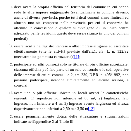
deve avere la propria officina nel territorio del comune in cui hanno
sede le altre imprese raggruppate (eventualmente in comune diverso,
anche di diversa provincia, purché tutti detti comuni siano limitrofi ed
almeno uno sia compreso nella provincia per cui il consorzio ha
ottenuto la concessione e qualora si avvalgano di un unico centro
attrezzato per le revisioni, questo deve essere situato in uno dei comuni
predetti);
essere iscritta nel registro imprese o albo imprese artigiane ed esercitare
effettivamente tutte le attività previste dall'art.1, c.3, L. n. 122/92
(meccatronica-gommista-carrozzeria)
[11]
;
partecipare ad altri consorzi solo se titolare di più officine autorizzate;
ciascuna officina può fare parte di un solo consorzio e le sedi operative
delle imprese di cui ai commi 1 e 2, art. 239, D.P.R. n. 495/1992, non
possono partecipare, neanche limitatamente ad alcune sezioni, a
consorzi;
avere una o più officine ubicate in locali aventi le caratteristiche
seguenti: 1) superficie non inferiore ad 80 m²; 2) larghezza, lato
ingresso, non inferiore a 4 m; 3) ingresso avente larghezza ed altezza
rispettivamente non inferiori a 2,50 m e 3,50 m
[12]
.
essere permanentemente dotata delle attrezzature e strumentazioni
indicate nell'appendice X al Titolo III.