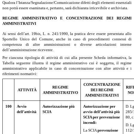
Qualora l’Istanza/Segnalazione/Comunicazione difetti degli elementi essenziali
non potrà essere esaminata e, pertanto, sarà dichiarata irricevibile e archiviata.
REGIME AMMINISTRATIVO E CONCENTRAZIONE DEI REGIMI
AMMINISTRATIVI
Ai sensi dell’art. 19bis, L. n. 241/1990, la pratica deve essere presentata allo
Sportello Unico del Comune, anche in caso di procedimenti connessi di
competenza di altre amministrazioni o diverse articolazioni interne
dell’amministrazione ricevente.
Per ciascuna tipologia di attività di cui alla presente Scheda informativa, la
Tabella seguente illustra il regime amministrativo cui è soggetta, il regime
amministrativo applicabile in caso di concentrazione con altre attività e i
riferimenti normativi:
CONCENTRAZIONE
REGIME
RIF
ATTIVITÀ
DEI REGIMI
AMMINISTRATIVO
NO
AMMINISTRATIVI
100
Avvio
Autorizzazione più
Autorizzazione per
D. Lg
dell’attività
SCIA
avvio dell’attività più
285/
SCIA per prevenzione
80, c
incendi:
D. Lg
La SCIA
prevenzione
112/1