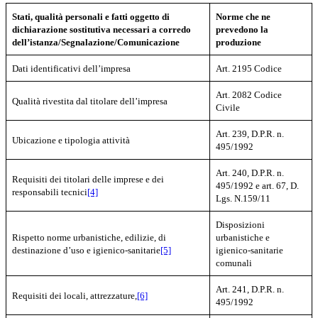
Stati, qualità personali e fatti oggetto di
Norme che ne
dichiarazione sostitutiva necessari a corredo
prevedono la
dell’istanza/Segnalazione/Comunicazione
produzione
Dati identificativi dell’impresa
Art. 2195 Codice
Art. 2082 Codice
Qualità rivestita dal titolare dell’impresa
Civile
Art. 239, D.P.R. n.
Ubicazione e tipologia attività
495/1992
Art. 240, D.P.R. n.
Requisiti dei titolari delle imprese e dei
495/1992 e art. 67, D.
responsabili tecnici
[4]
Lgs. N.159/11
Disposizioni
Rispetto norme urbanistiche, edilizie, di
urbanistiche e
destinazione d’uso e igienico-sanitarie
[5]
igienico-sanitarie
comunali
Art. 241, D.P.R. n.
Requisiti dei locali, attrezzature,
[6]
495/1992