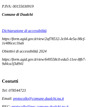
P.IVA: 00155030919
Comune di Dualchi
Dichiarazione di accessibilità
https://form.agid.gov.it/view/2af78532-3c04-4e5a-98cf-
1e486cec1ba6
Obiettivi di accessibilità 2024
https://form.agid.gov.it/view/649558c0-eda5-11ee-8fb7-
9d4ca1f3d941
Contatti
Tel: 078544723
Email:
protocollo@comune.dualchi.nu.it
PEC:
protocollo@pec.comune.dualchi.nu.it