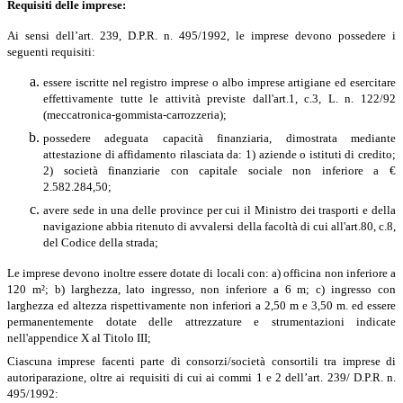
Requisiti delle imprese:
Ai sensi dell’art. 239, D.P.R. n. 495/1992, le imprese devono possedere i
seguenti requisiti:
essere iscritte nel registro imprese o albo imprese artigiane ed esercitare
effettivamente tutte le attività previste dall'art.1, c.3, L. n. 122/92
(meccatronica-gommista-carrozzeria);
possedere adeguata capacità finanziaria, dimostrata mediante
attestazione di affidamento rilasciata da: 1) aziende o istituti di credito;
2) società finanziarie con capitale sociale non inferiore a €
2.582.284,50;
avere sede in una delle province per cui il Ministro dei trasporti e della
navigazione abbia ritenuto di avvalersi della facoltà di cui all'art.80, c.8,
del Codice della strada;
Le imprese devono inoltre essere dotate di locali con: a) officina non inferiore a
120 m²; b) larghezza, lato ingresso, non inferiore a 6 m; c) ingresso con
larghezza ed altezza rispettivamente non inferiori a 2,50 m e 3,50 m. ed essere
permanentemente dotate delle attrezzature e strumentazioni indicate
nell'appendice X al Titolo III;
Ciascuna imprese facenti parte di consorzi/società consortili tra imprese di
autoriparazione, oltre ai requisiti di cui ai commi 1 e 2 dell’art. 239/ D.P.R. n.
495/1992: