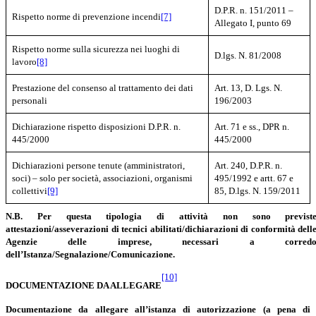
D.P.R. n. 151/2011 –
Rispetto norme di prevenzione incendi
[7]
Allegato I, punto 69
Rispetto norme sulla sicurezza nei luoghi di
D.lgs. N. 81/2008
lavoro
[8]
Prestazione del consenso al trattamento dei dati
Art. 13, D. Lgs. N.
personali
196/2003
Dichiarazione
rispetto disposizioni D.P.R. n.
Art. 71 e ss., DPR n.
445/2000
445/2000
Dichiarazioni persone tenute (amministratori,
Art. 240, D.P.R. n.
soci) – solo per società, associazioni, organismi
495/1992
e artt.
67 e
collettivi
[9]
85, D.lgs. N. 159/2011
N.B. Per questa tipologia di attività non sono previst
attestazioni/asseverazioni di tecnici abilitati/dichiarazioni di conformità dell
Agenzie delle imprese, necessari a corred
dell’Istanza/Segnalazione/Comunicazione.
[10]
DOCUMENTAZIONE DA ALLEGARE
Documentazione da allegare all’istanza di autorizzazione (a pena di