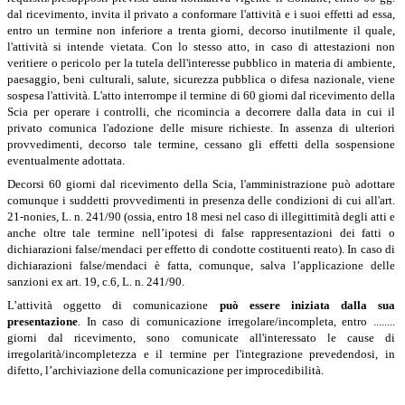
dal ricevimento, invita il privato a conformare l'attività e i suoi effetti ad essa,
entro un termine non inferiore a trenta giorni, decorso inutilmente il quale,
l'attività si intende vietata.
Con lo stesso atto, in caso di attestazioni non
veritiere o pericolo per la tutela dell'interesse pubblico in materia di ambiente,
paesaggio, beni culturali, salute, sicurezza pubblica o difesa nazionale, viene
sospesa l'attività. L'atto interrompe il termine di 60 giorni dal ricevimento della
Scia per operare i controlli, che ricomincia a decorrere dalla data in cui il
privato comunica l'adozione delle misure richieste. In assenza di ulteriori
provvedimenti, decorso tale termine, cessano gli effetti della sospensione
eventualmente adottata.
Decorsi 60 giorni dal ricevimento della Scia, l'amministrazione può adottare
comunque i suddetti provvedimenti in presenza delle condizioni di cui all'art.
21-nonies, L. n. 241/90 (ossia, entro 18 mesi nel caso di illegittimità degli atti e
anche oltre tale termine nell’ipotesi di false rappresentazioni dei fatti o
dichiarazioni false/mendaci per effetto di condotte costituenti reato). In caso di
dichiarazioni false/mendaci è fatta, comunque, salva l’applicazione delle
sanzioni ex art. 19, c.6, L. n. 241/90.
L’attività oggetto di comunicazione
può essere iniziata dalla sua
presentazione
. In caso di comunicazione irregolare/incompleta, entro ........
giorni dal ricevimento, sono comunicate all'interessato le cause di
irregolarità/incompletezza e il termine per l'integrazione prevedendosi, in
difetto, l’archiviazione della comunicazione per improcedibilità.