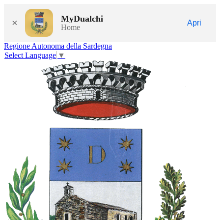
MyDualchi
×
Apri
Home
Regione Autonoma della Sardegna
Select Language
▼