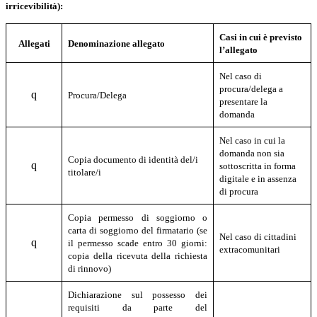
irricevibilità):
Casi in cui è previsto
Allegati
Denominazione allegato
l’allegato
Nel caso di
procura/delega a
q
Procura/Delega
presentare la
domanda
Nel caso in cui la
domanda non sia
Copia documento di identità del/i
q
sottoscritta in forma
titolare/i
digitale e in assenza
di procura
Copia permesso di soggiorno o
carta di soggiorno del firmatario (se
Nel caso di cittadini
q
il permesso scade entro 30 giorni:
extracomunitari
copia della ricevuta della richiesta
di rinnovo)
Dichiarazione sul possesso dei
requisiti da parte del