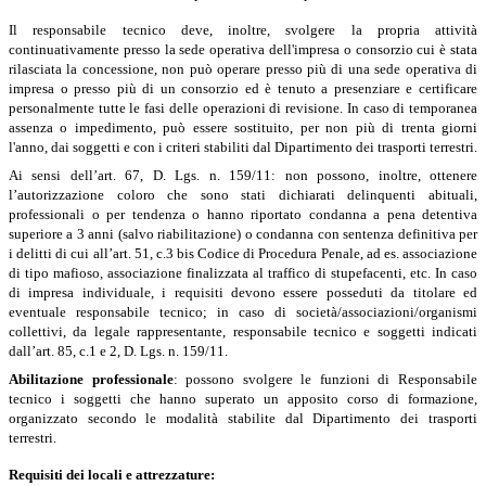
Il responsabile tecnico deve, inoltre, svolgere la propria attività
continuativamente presso la sede operativa dell'impresa o consorzio cui è stata
rilasciata la concessione, non può operare presso più di una sede operativa di
impresa o presso più di un consorzio ed è tenuto a presenziare e certificare
personalmente tutte le fasi delle operazioni di revisione. In caso di temporanea
assenza o impedimento, può essere sostituito, per non più di trenta giorni
l'anno, dai soggetti e con i criteri stabiliti dal Dipartimento dei trasporti terrestri.
Ai sensi dell’art. 67, D. Lgs. n. 159/11: non possono, inoltre, ottenere
l’autorizzazione coloro che sono stati dichiarati delinquenti abituali,
professionali o per tendenza o hanno riportato condanna a pena detentiva
superiore a 3 anni (salvo riabilitazione) o condanna con sentenza definitiva per
i delitti di cui all’art. 51, c.3 bis Codice di Procedura Penale, ad es. associazione
di tipo mafioso, associazione finalizzata al traffico di stupefacenti, etc. In caso
di impresa individuale, i requisiti devono essere posseduti da titolare ed
eventuale responsabile tecnico; in caso di società/associazioni/organismi
collettivi, da legale rappresentante, responsabile tecnico e soggetti indicati
dall’art. 85, c.1 e 2, D. Lgs. n. 159/11.
Abilitazione professionale
: possono svolgere le funzioni di Responsabile
tecnico i soggetti che hanno superato un apposito corso di formazione,
organizzato secondo le modalità stabilite dal Dipartimento dei trasporti
terrestri.
Requisiti dei locali e attrezzature: