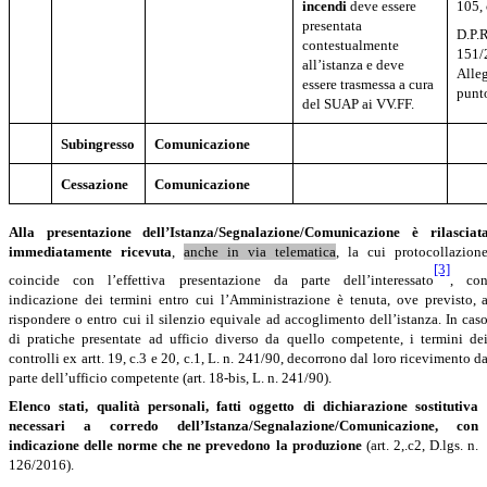
incendi
deve essere
105, 
presentata
D.P.R
contestualmente
151/
all’istanza e deve
Alleg
essere trasmessa a cura
punt
del SUAP ai VV.FF.
Subingresso
Comunicazione
Cessazione
Comunicazione
Alla
presentazione
dell’Istanza/Segnalazione/Comunicazione
è
rilasciat
immediatamente ricevuta
,
anche in via telematica
, la cui protocollazion
[3]
coincide con l’effettiva presentazione da parte dell’interessato
, co
indicazione dei termini entro cui l’Amministrazione è tenuta, ove previsto, 
rispondere o entro cui il silenzio equivale ad accoglimento dell’istanza. In cas
di pratiche presentate ad ufficio diverso da quello competente, i termini de
controlli ex artt. 19, c.3 e 20, c.1, L. n. 241/90, decorrono dal loro ricevimento d
parte dell’ufficio competente (art. 18-bis, L. n. 241/90).
Elenco stati, qualità personali, fatti oggetto di dichiarazione sostitutiva
necessari a corredo dell’Istanza/Segnalazione/Comunicazione, con
indicazione delle norme che ne prevedono la produzione
(art. 2,.c2, D.lgs. n.
126/2016).