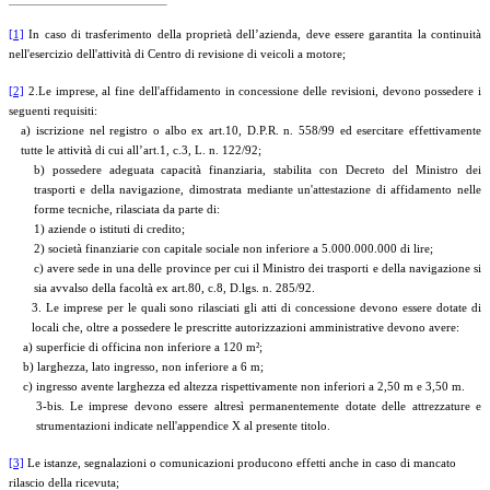
[1]
In caso di trasferimento della proprietà dell’azienda, deve essere garantita la continuità
nell'esercizio dell'attività di Centro di revisione di veicoli a motore;
[2]
2.
Le imprese, al fine dell'affidamento in concessione delle revisioni, devono possedere i
seguenti requisiti:
a) iscrizione nel registro o albo ex art.10, D.P.R. n. 558/99 ed esercitare effettivamente
tutte le attività di cui all’art.1, c.3, L. n. 122/92;
b) possedere adeguata capacità finanziaria, stabilita con Decreto del Ministro dei
trasporti e della navigazione, dimostrata mediante un'attestazione di affidamento nelle
forme tecniche, rilasciata da parte di:
1) aziende o istituti di credito;
2) società finanziarie con capitale sociale non inferiore a 5.000.000.000 di lire;
c) avere sede in una delle province per cui il Ministro dei trasporti e della navigazione si
sia avvalso della facoltà ex art.80, c.8, D.lgs. n. 285/92.
3. Le imprese per le quali sono rilasciati gli atti di concessione devono essere dotate di
locali che, oltre a possedere le prescritte autorizzazioni amministrative devono avere:
a) superficie di officina non inferiore a 120 m²;
b) larghezza, lato ingresso, non inferiore a 6 m;
c) ingresso avente larghezza ed altezza rispettivamente non inferiori a 2,50 m e 3,50 m.
3-bis. Le imprese devono essere altresì permanentemente dotate delle attrezzature e
strumentazioni indicate nell'appendice X al presente titolo.
[3]
Le istanze, segnalazioni o comunicazioni producono effetti anche in caso di mancato
rilascio della ricevuta;