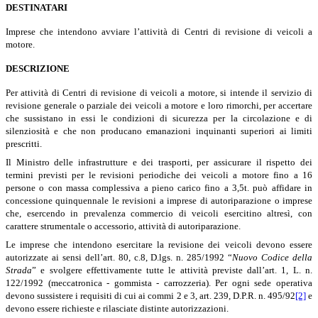
DESTINATARI
Imprese che intendono avviare l’attività di Centri di revisione di veicoli a
motore.
DESCRIZIONE
Per attività di Centri di revisione di veicoli a motore, si intende il servizio di
revisione generale o parziale dei veicoli a motore e loro rimorchi, per accertare
che sussistano in essi le condizioni di sicurezza per la circolazione e di
silenziosità e che non producano emanazioni inquinanti superiori ai limiti
prescritti.
Il Ministro delle infrastrutture e dei trasporti, per assicurare il rispetto dei
termini previsti per le revisioni periodiche dei veicoli a motore fino a 16
persone o con massa complessiva a pieno carico fino a 3,5t. può affidare in
concessione quinquennale le revisioni a imprese di autoriparazione o imprese
che, esercendo in prevalenza commercio di veicoli esercitino altresì, con
carattere strumentale o accessorio, attività di autoriparazione.
Le imprese che intendono esercitare la revisione dei veicoli devono essere
autorizzate ai sensi dell’art. 80, c.8, D.lgs. n. 285/1992 “
Nuovo Codice della
Strada
” e svolgere effettivamente tutte le attività previste dall’art. 1, L. n.
122/1992 (meccatronica - gommista - carrozzeria). Per ogni sede operativa
devono sussistere i requisiti di cui ai commi 2 e 3, art. 239, D.P.R. n. 495/92
[2]
e
devono essere richieste e rilasciate distinte autorizzazioni.