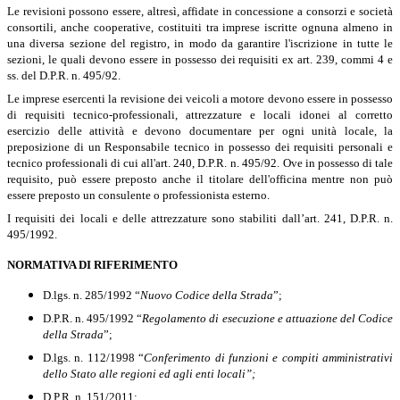
Le revisioni possono essere, altresì, affidate in concessione a consorzi e società
consortili, anche cooperative, costituiti tra imprese iscritte ognuna almeno in
una diversa sezione del registro, in modo da garantire l'iscrizione in tutte le
sezioni, le quali devono essere in possesso dei requisiti ex art. 239, commi 4 e
ss. del D.P.R. n. 495/92.
Le imprese esercenti la revisione dei veicoli a motore devono essere in possesso
di requisiti tecnico-professionali, attrezzature e locali idonei al corretto
esercizio delle attività e devono documentare per ogni unità locale, la
preposizione di un Responsabile tecnico in possesso dei requisiti personali e
tecnico professionali di cui all'art. 240, D.P.R. n. 495/92.
Ove in possesso di tale
requisito, può essere preposto anche il titolare dell'officina mentre non può
essere preposto un consulente o professionista esterno.
I requisiti dei locali e delle attrezzature sono stabiliti dall’art. 241, D.P.R. n.
495/1992.
NORMATIVA DI RIFERIMENTO
D.lgs. n. 285/1992 “
Nuovo Codice della Strada
”;
D.P.R. n. 495/1992 “
Regolamento di esecuzione e attuazione del Codice
della Strada
”;
D.lgs. n. 112/1998 “
Conferimento di funzioni e compiti amministrativi
dello Stato alle regioni ed agli enti locali”;
D.P.R. n. 151/2011;