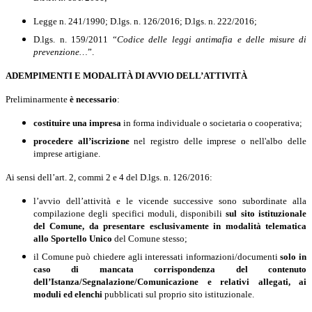
Legge n. 241/1990; D.lgs. n. 126/2016; D.lgs. n. 222/2016;
D.lgs.
n. 159/2011 “
Codice delle leggi antimafia e delle misure di
prevenzione…
”.
ADEMPIMENTI E MODALITÀ DI AVVIO DELL’ATTIVITÀ
Preliminarmente
è necessario
:
costituire una impresa
in forma individuale o societaria o cooperativa;
procedere all’iscrizione
nel registro delle imprese o nell'albo delle
imprese artigiane.
Ai sensi dell’art. 2, commi 2 e 4 del D.lgs. n. 126/2016:
l
’avvio dell’attività e le vicende successive sono subordinate alla
compilazione degli specifici moduli, disponibili
sul sito istituzionale
del Comune, da presentare esclusivamente in modalità telematica
allo Sportello Unico
del Comune stesso;
il Comune può chiedere agli interessati informazioni/documenti
solo in
caso di mancata
corrispondenza del contenuto
dell’Istanza/Segnalazione/Comunicazione e relativi allegati, ai
moduli ed elenchi
pubblicati sul proprio sito istituzionale.