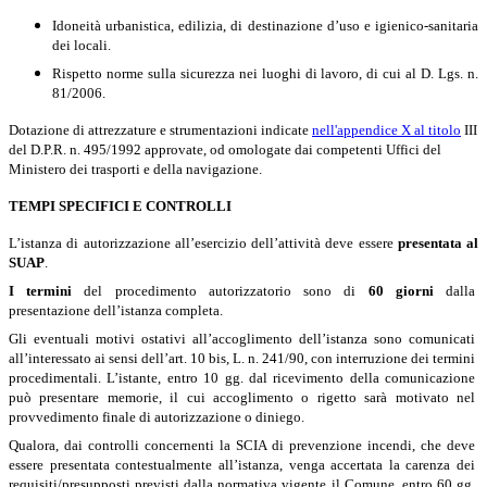
Idoneità urbanistica, edilizia, di destinazione d’uso e igienico-sanitaria
dei locali.
Rispetto norme sulla sicurezza nei luoghi di lavoro, di cui al D. Lgs. n.
81/2006.
Dotazione di attrezzature e strumentazioni indicate
nell'appendice X al titolo
III
del D.P.R. n. 495/1992
approvate, od omologate dai competenti Uffici del
Ministero dei trasporti e della navigazione.
TEMPI SPECIFICI E CONTROLLI
L’istanza di autorizzazione all’esercizio dell’attività deve essere
presentata al
SUAP
.
I termini
del procedimento autorizzatorio sono di
60 giorni
dalla
presentazione dell’istanza completa.
Gli eventuali motivi ostativi all’accoglimento dell’istanza sono comunicati
all’interessato ai sensi dell’art. 10 bis, L. n. 241/90, con interruzione dei termini
procedimentali. L’istante, entro 10 gg. dal ricevimento della comunicazione
può presentare memorie, il cui accoglimento o rigetto sarà motivato nel
provvedimento finale di autorizzazione o diniego.
Qualora, dai controlli concernenti la SCIA di prevenzione incendi, che deve
essere presentata contestualmente all’istanza, venga accertata la carenza dei
requisiti/presupposti previsti dalla normativa vigente il Comune, entro 60 gg.