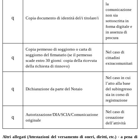
la
comunicazione
non sia
q
Copia documento di identità del/i titolare/i
sottoscritta in
forma digitale e
in assenza di
procura
Copia permesso di soggiorno o carta di
Nel caso di
soggiorno del firmatario (se il permesso
q
cittadini
scade entro 30 giorni: copia della ricevuta
extracomunitari
della richiesta di rinnovo)
Nel caso in cui
l’atto alla base
q
Dichiarazione da parte del Notaio
del subingresso
sia in corso di
registrazione
Nel caso di
A
utorizzazione/DIA/SCIA/Comunicazione
q
cessazione
originale
dell’attività
Altri allegati (Attestazioni del versamento di oneri, diritti, etc.) - a pena di