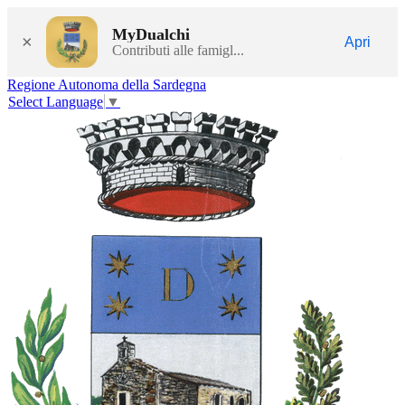
MyDualchi
×
Apri
Contributi alle famigl...
Regione Autonoma della Sardegna
Select Language
▼