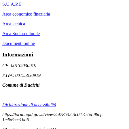
S.U.A.P.E
Area economico finaziaria
Area tecnica
Area Socio-culturale
Documenti online
Informazioni
CF: 00155030919
P.IVA: 00155030919
Comune di Dualchi
Dichiarazione di accessibilità
https://form.agid.gov.it/view/2af78532-3c04-4e5a-98cf-
1e486cec1ba6