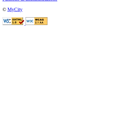
©
MyCity