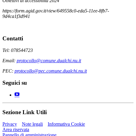
Obiettivi di accessibilità 2024
https://form.agid.gov.it/view/649558c0-eda5-11ee-8fb7-
9d4ca1f3d941
Contatti
Tel: 078544723
Email:
protocollo@comune.dualchi.nu.it
PEC:
protocollo@pec.comune.dualchi.nu.it
Seguici su
Sezione Link Utili
Privacy
Note legali
Informativa Cookie
Area riservata
Pannello di amministrazione