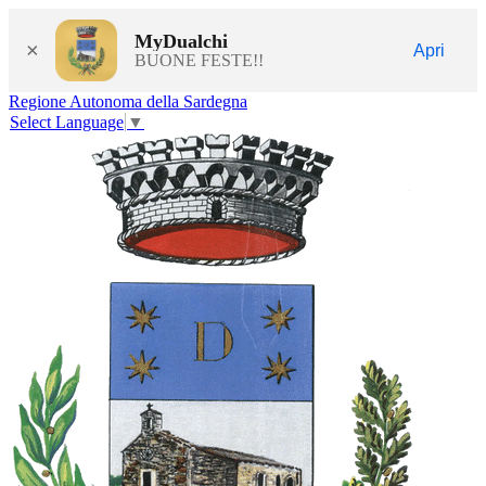
MyDualchi
×
Apri
BUONE FESTE!!
Regione Autonoma della Sardegna
Select Language
▼