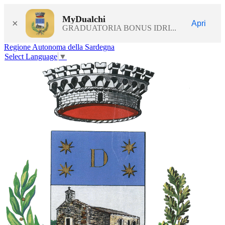
MyDualchi
×
Apri
GRADUATORIA BONUS IDRI...
Regione Autonoma della Sardegna
Select Language
▼