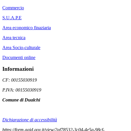
Commercio
S.U.A.P.E
Area economico finaziaria
Area tecnica
Area Socio-culturale
Documenti online
Informazioni
CF: 00155030919
P.IVA: 00155030919
Comune di Dualchi
Dichiarazione di accessibilità
https://form.agid.gov.it/view/2af78532-3c04-4e5a-98cf-