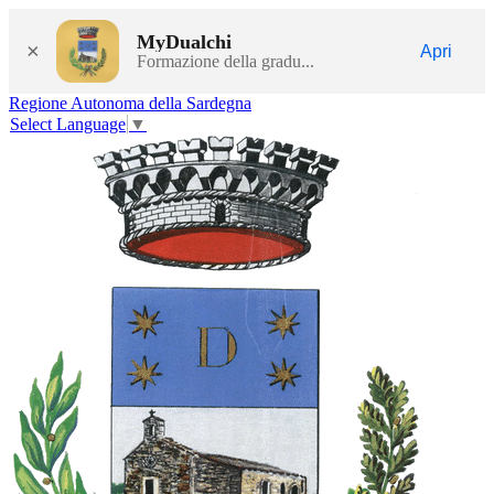
MyDualchi
×
Apri
Formazione della gradu...
Regione Autonoma della Sardegna
Select Language
▼