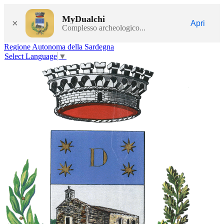
MyDualchi
×
Apri
Complesso archeologico...
Regione Autonoma della Sardegna
Select Language
▼