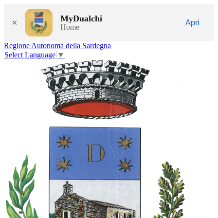
MyDualchi
×
Apri
Home
Regione Autonoma della Sardegna
Select Language
▼