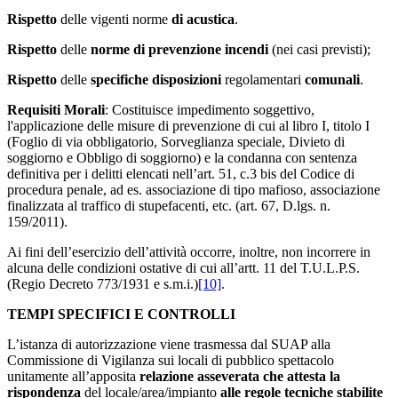
Rispetto
delle vigenti norme
di acustica
.
Rispetto
delle
norme di prevenzione incendi
(nei casi previsti);
Rispetto
delle
specifiche disposizioni
regolamentari
comunali
.
Requisiti Morali
: Costituisce impedimento soggettivo,
l'applicazione delle misure di prevenzione di cui al libro I, titolo I
(Foglio di via obbligatorio, Sorveglianza speciale, Divieto di
soggiorno e Obbligo di soggiorno) e la condanna con sentenza
definitiva per i delitti elencati nell’art. 51, c.3 bis del Codice di
procedura penale, ad es. associazione di tipo mafioso, associazione
finalizzata al traffico di stupefacenti, etc. (art. 67, D.lgs. n.
159/2011).
Ai fini dell’esercizio dell’attività occorre, inoltre, non incorrere in
alcuna delle condizioni ostative di cui all’artt. 11 del T.U.L.P.S.
(Regio Decreto 773/1931 e s.m.i.)
[10]
.
TEMPI SPECIFICI E CONTROLLI
L’istanza di autorizzazione viene trasmessa dal SUAP alla
Commissione di Vigilanza sui locali di pubblico spettacolo
unitamente all’apposita
relazione asseverata
che attesta la
rispondenza
del locale/area/impianto
alle regole
tec
niche stabilite