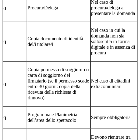
Nel caso di
q
Procura/Delega
procura/delega a
presentare la domanda
Nel caso in cui la
domanda non sia
Copia documento di identità
q
sottoscritta in forma
del/i titolare/i
digitale e in assenza di
procura
Copia permesso di soggiorno o
carta di soggiorno del
firmatario (se il permesso scade
Nel caso di cittadini
q
entro 30 giorni: copia della
extracomunitari
ricevuta della richiesta di
rinnovo)
Programma e Planimetria
q
Sempre obbligatoria
dell’area dello spettacolo
Devono rientrare tra