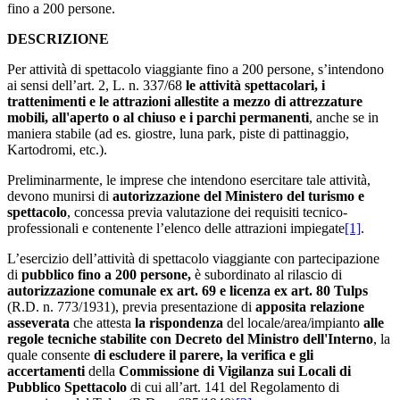
fino a 200 persone.
DESCRIZIONE
Per attività di spettacolo viaggiante fino a 200 persone, s’intendono
ai sensi dell’art. 2, L. n. 337/68
le attività spettacolari, i
trattenimenti e le attrazioni allestite a mezzo di attrezzature
mobili, all'aperto o al chiuso e i parchi permanenti
, anche se in
maniera stabile (ad es. giostre, luna park, piste di pattinaggio,
Kartodromi, etc.).
Preliminarmente, le imprese che intendono esercitare tale attività,
devono munirsi di
autorizzazione del Ministero del turismo e
spettacolo
, concessa previa valutazione dei requisiti tecnico-
professionali e contenente l’elenco delle attrazioni impiegate
[1]
.
L’esercizio dell’attività di spettacolo viaggiante con partecipazione
di
pubblico fino a 200 persone,
è subordinato al rilascio di
autorizzazione comunale ex art. 69 e licenza ex art. 80 Tulps
(R.D. n. 773/1931), previa presentazione di
apposita relazione
asseverata
che attesta
la rispondenza
del locale/area/impianto
alle
regole tecniche stabilite con Decreto del Ministro dell'Interno
, la
quale consente
di escludere il parere, la verifica e gli
accertamenti
della
Commissione di Vigilanza sui Locali di
Pubblico Spettacolo
di cui all’art. 141 del Regolamento di