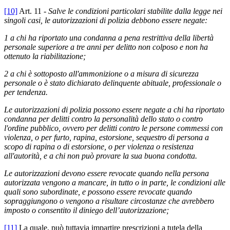
[10]
Art. 11 -
Salve le condizioni particolari stabilite dalla legge nei
singoli casi, le autorizzazioni di polizia debbono essere negate:
1 a chi ha riportato una condanna a pena restrittiva della libertà
personale superiore a tre anni per delitto non colposo e non ha
ottenuto la riabilitazione;
2 a chi è sottoposto all'ammonizione o a misura di sicurezza
personale o è stato dichiarato delinquente abituale, professionale o
per tendenza.
Le autorizzazioni di polizia possono essere negate a chi ha riportato
condanna per delitti contro la personalità dello stato o contro
l'ordine pubblico, ovvero per delitti contro le persone commessi con
violenza, o per furto, rapina, estorsione, sequestro di persona a
scopo di rapina o di estorsione, o per violenza o resistenza
all'autorità, e a chi non può provare la sua buona condotta.
Le autorizzazioni devono essere revocate quando nella persona
autorizzata vengono a mancare, in tutto o in parte, le condizioni alle
quali sono subordinate, e possono essere revocate quando
sopraggiungono o vengono a risultare circostanze che avrebbero
imposto o consentito il diniego dell’autorizzazione;
[11]
La quale, può tuttavia impartire prescrizioni a tutela della