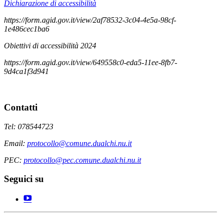
Dichiarazione di accessibilità
https://form.agid.gov.it/view/2af78532-3c04-4e5a-98cf-
1e486cec1ba6
Obiettivi di accessibilità 2024
https://form.agid.gov.it/view/649558c0-eda5-11ee-8fb7-
9d4ca1f3d941
Contatti
Tel: 078544723
Email:
protocollo@comune.dualchi.nu.it
PEC:
protocollo@pec.comune.dualchi.nu.it
Seguici su