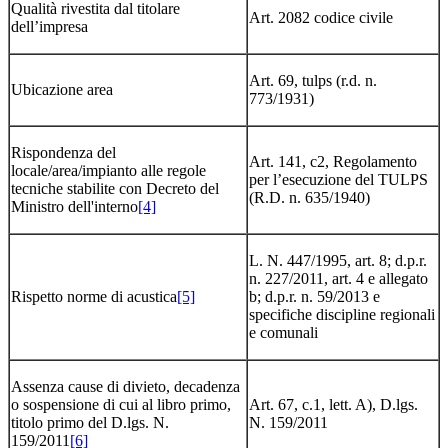
Qualità rivestita dal titolare
Art. 2082 codice civile
dell’impresa
Art. 69, tulps (r.d. n.
Ubicazione area
773/1931)
Rispondenza del
Art. 141, c2, Regolamento
locale/area/impianto alle regole
per l’esecuzione del TULPS
tecniche stabilite con Decreto del
(R.D. n. 635/1940)
Ministro dell'interno
[4]
L. N. 447/1995, art. 8; d.p.r.
n. 227/2011, art. 4 e allegato
Rispetto norme di acustica
[5]
b; d.p.r. n. 59/2013 e
specifiche discipline regionali
e comunali
Assenza cause di divieto, decadenza
o sospensione di cui al libro primo,
Art. 67, c.1, lett. A), D.lgs.
titolo primo del D.lgs. N.
N. 159/2011
159/2011
[6]