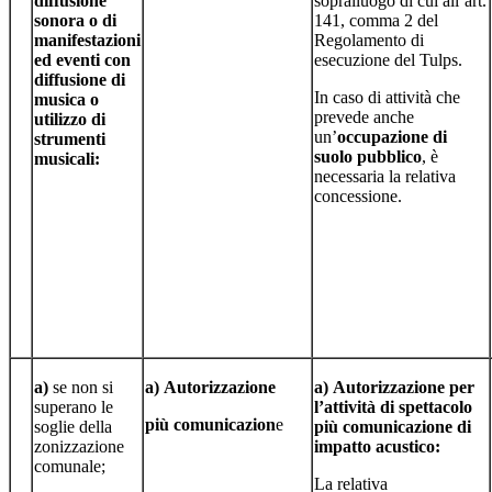
diffusione
sopralluogo di cui all’art.
sonora
o
di
141, comma 2 del
manifestazioni
Regolamento di
ed eventi con
esecuzione del Tulps.
diffusione
di
In caso di attività che
musica
o
prevede anche
utilizzo di
un’
occupazione di
strumenti
suolo pubblico
, è
musicali:
necessaria la relativa
concessione.
a)
se non si
a)
Autorizzazione
a)
Autorizzazione
per
superano le
l’attività di spettacolo
più
comunicazion
e
soglie della
più comunicazione di
zonizzazione
impatto acustico:
comunale;
La relativa