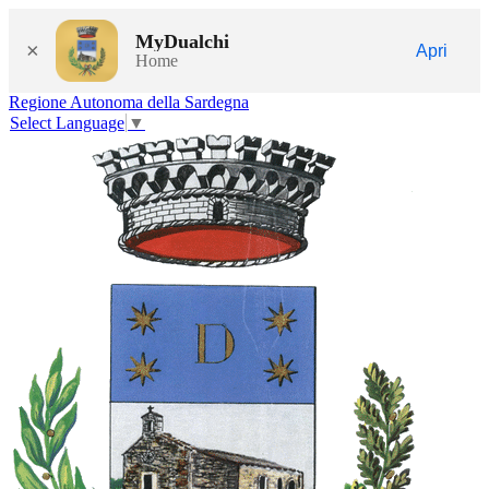
MyDualchi
×
Apri
Home
Regione Autonoma della Sardegna
Select Language
▼