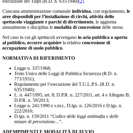
esecuzione del Tulps (R.D. n. 635/1940)
[2]
.
Ciascuna amministrazione comunale
individua
, con regolamento,
le
aree disponibili per l’installazione di circhi, attività dello
spettacolo viaggiante
e
parchi di divertimento
, le aggiorna
annualmente e disciplina le
modalità di concessione
delle stesse.
Nel caso in cui gli spettacoli avvengano
in aria pubblica o aperta
al pubblico, occorre acquisire
la relativa
concessione di
occupazione di suolo pubblico
.
NORMATIVA DI RIFERIMENTO
Legge n. 337/1968;
Testo Unico delle Leggi di Pubblica Sicurezza (R.D. n.
773/1931);
Regolamento per l’esecuzione del T.U.L.P.S. (R.D. n.
635/1940);
L. n. 447/1995, art. 8; D.P.R. n. 227/2011, art. 4 e Allegato B;
D.P.R. n. 59/2013;
Legge n. 241/1990 e s.m.i., D.lgs. n. 126/2016 e D.lgs. n.
222/2016;
D.lgs. n. 159/2011 “
Codice delle leggi antimafia e delle
misure di prevenzione…
”.
ADEMPIMENTI E MODALITÀ DI AVVIO