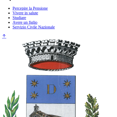
Percepire la Pensione
Vivere in salute
Studiare
Avere un figlio
Servizio Civile Nazionale