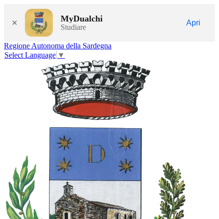
MyDualchi
×
Apri
Studiare
Regione Autonoma della Sardegna
Select Language
▼