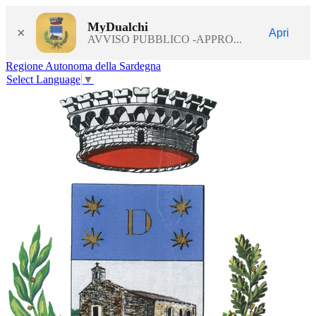
MyDualchi
×
Apri
AVVISO PUBBLICO -APPRO...
Regione Autonoma della Sardegna
Select Language
▼