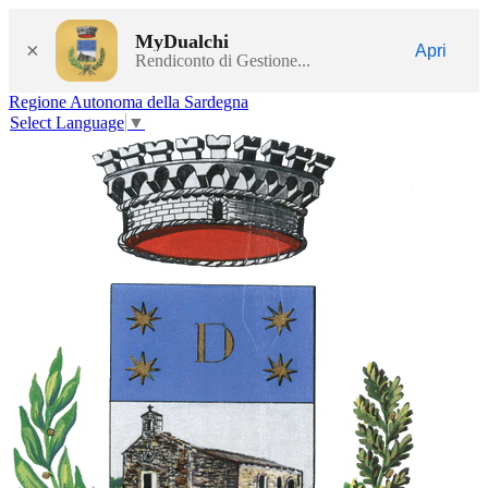
MyDualchi
×
Apri
Rendiconto di Gestione...
Regione Autonoma della Sardegna
Select Language
▼