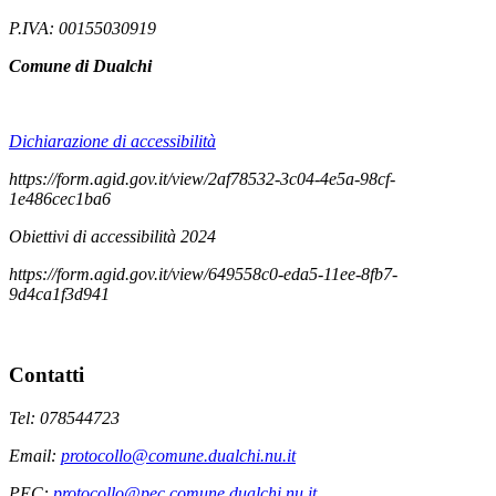
P.IVA: 00155030919
Comune di Dualchi
Dichiarazione di accessibilità
https://form.agid.gov.it/view/2af78532-3c04-4e5a-98cf-
1e486cec1ba6
Obiettivi di accessibilità 2024
https://form.agid.gov.it/view/649558c0-eda5-11ee-8fb7-
9d4ca1f3d941
Contatti
Tel: 078544723
Email:
protocollo@comune.dualchi.nu.it
PEC:
protocollo@pec.comune.dualchi.nu.it