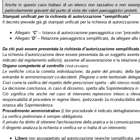
Anche in questo caso trattasi di un elenco non tassativo e non esempli
particolarmente gravanti dal punto di vista dei valori paesaggistici protetti.
Stampati unificati per la richiesta di
autorizzazione “semplificata”
Il decreto prevede già gli stampati unificati per la richiesta di autorizzazione 
Allegato: “
C
” – Istanza di autorizzazione paesaggistica con “procedi
Allegato “
D
” – Relazione paesaggistica semplificata, da allegare alla
Da chi può essere presentata
la richiesta d’autorizzazione semplificata
La richiesta d’autorizzazione deve essere presentata da un soggetto avente ti
indicato dal regolamento edilizio),
assieme all’asseverazione e la relazione 
Organo competente al controllo
(Vedi circolare)
Le verifiche circa la corretta individuazione, da parte del privato, della ti
entrambe le amministrazioni co-decidenti. (Regione o ente territoriale deleg
Così come
la verifica del rispetto delle prescrizioni spetta - allo stesso m
La decisione conclusiva, in caso di dissenso, spetta alla Soprintendenza in tut
Ciò significa che anche nel caso di intervento repressivo inteso a rileva
responsabilità di procedere in regime libero, ipotizzando 1a riconducibilità de
istanza alla Soprintendenza.
Procedimento amministrativo
(L’iter procedurale è indicato dettagliatament
La verifica preliminare è sempre obbligatoria.
Il privato ha diritto di ottenere l'archiviazione della pratica e la comunicazion
Il dirigente analizza la richiesta e verifica se si tratta di un intervento:
Libero
non assoggettato ad autorizzazione neanche semplificata, pe