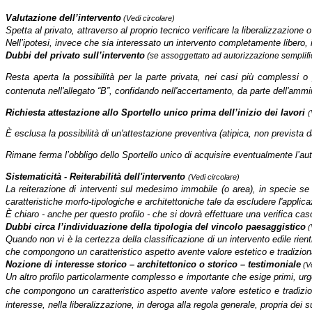
Valutazione dell’intervento
(Vedi circolare)
Spetta al privato, attraverso al proprio tecnico verificare la liberalizzazione 
Nell’ipotesi, invece che sia interessato un intervento completamente libero, in
Dubbi del privato sull’intervento
(se assoggettato ad autorizzazione semplif
Resta aperta la possibilità per la parte privata, nei casi più complessi
contenuta nell'allegato “B”, confidando nell'accertamento, da parte dell'ammini
Richiesta attestazione allo Sportello unico prima dell’inizio dei lavori
(
È esclusa la possibilità di un'attestazione preventiva (atipica, non prevista da
Rimane ferma l’obbligo dello Sportello unico di acquisire eventualmente l’aut
Sistematicità - Reiterabilità dell'intervento
(Vedi circolare)
La reiterazione di interventi sul medesimo immobile (o area), in specie se 
caratteristiche morfo-tipologiche e architettoniche tale da escludere l'applica
È chiaro - anche per questo profilo - che si dovrà effettuare una verifica caso
Dubbi circa l’individuazione della tipologia del vincolo paesaggistico
(
Quando non vi è la certezza della classificazione di un intervento edile rient
che compongono un caratteristico aspetto avente valore estetico e tradizionale,
Nozione di interesse storico – architettonico o storico – testimoniale
(Ve
Un altro profilo particolarmente complesso e importante che esige primi, urgent
che compongono un caratteristico aspetto avente valore estetico e tradizionale 
interesse, nella liberalizzazione, in deroga alla regola generale, propria dei 