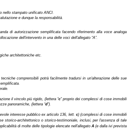
ntro nello stampato unificato ANCI.
 valutazione e dunque la responsabilità.
anda di autorizzazione semplificata facendo riferimento alla voce analoga
locazione dell'intervento in una delle voci dell'allegato “A”.
ogiche architettoniche etc.
tecniche comprensibili potrà facilmente tradursi in un'alterazione delle sue
semplificata.
erale.
ione il vincolo più rigido, (lettera “
c
” proprio dei complessi di cose immobili
lezze panoramiche, (lettera “
d
”).
tevole interesse pubblico ex articolo 136, lett.
c
) (complessi di cose immobili
se storico-architettonico o storico-testimoniale, inclusi, per l'assenza di tale
pplicabilità di molte delle tipologie elencate nell'allegato
A
(e dalla ivi prevista