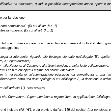
ficativo ed esaustivo, quindi è possibile ricomprendere anche opere e int
e per la relazione:
mento semplificato”.
(Di cui all’art. 8 c. 1)
 stessa richiesta.
(Di cui all’art. 8 c. 1)
tolo per commissionare o compiere i lavori e ottenere il titolo abilitativo,
(pro
paesaggistica.
pologia di intervento, riguardo alle tipologie elencate nell'allegato “B”, spett
ato, e Soprintendenza).
odo - alla Regione, al Comune e alla Soprintendenza, nella leale collaborazione.
ti i casi in cui operi il regime del parere vincolante.
re la necessità di un’autorizzazione paesaggistica semplificata in una fatt
ll'intervento entro una delle tipologie di cui all'allegato A, la decisione in or
e nell’articolo 11).
(Vedi circolare)
e che l'intervento o l'opera ricadono in regime libero in applicazione dell'allegat
rché indicato
(All. “
A
”)
, o già previsto dall’art. 149 del codice.
(Iter concluso, c