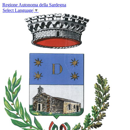
Regione Autonoma della Sardegna
Select Language
▼