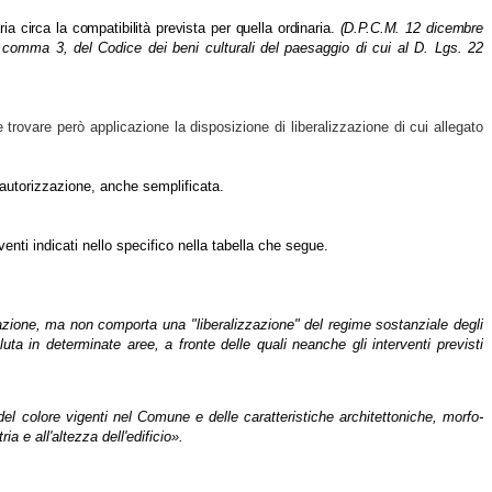
a circa la compatibilità prevista per quella ordinaria.
(D.P.C.M. 12 dicembre
6, comma 3, del Codice dei beni culturali del paesaggio di cui al D. Lgs. 22
trovare però applicazione la disposizione di liberalizzazione di cui allegato
l’autorizzazione, anche semplificata.
venti indicati nello specifico nella tabella che segue.
izzazione, ma non comporta una "liberalizzazione" del regime sostanziale degli
uta in determinate aree, a fronte delle quali neanche gli interventi previsti
i del colore vigenti nel Comune e delle caratteristiche architettoniche, morfo-
ia e all'altezza dell'edificio».