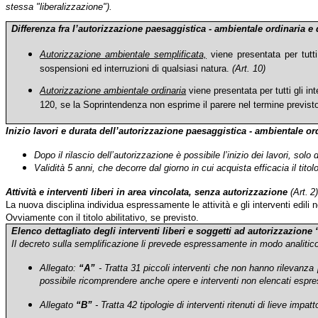
stessa "liberalizzazione").
Differenza fra l’autorizzazione paesaggistica - ambie
ntale ordinaria e
Autorizzazione ambientale semplificata,
viene presentata per tutti 
sospensioni ed interruzioni di qualsiasi natura.
(Art. 10)
Autorizzazione ambientale ordinaria
viene presentata per tutti gli i
120, se la Soprintendenza non esprime il parere nel termine previsto,
Inizio lavori e durata dell’autorizzazione paesaggistica - ambientale or
Dopo il rilascio dell’autorizzazione è possibile l’inizio dei lavori, solo
Validità 5 anni, che decorre dal giorno in cui acquista efficacia il tito
Attività e interventi liberi in area vincolata, senza autorizzazione
(Art.
2
)
La nuova disciplina individua espressamente le attività e gli interventi edili
Ovviamente con il titolo abilitativo, se previsto.
Elenco dettagliato degli interventi liberi e soggetti ad autorizzazione
Il decreto sulla semplificazione li prevede espressamente in modo analitic
Allegato:
“A”
- Tratta 31 piccoli interventi che non hanno rilevanza
possibile ricomprendere anche opere e interventi non elencati espressa
Allegato
“B”
- Tratta 42 tipologie di interventi ritenuti di lieve impatto