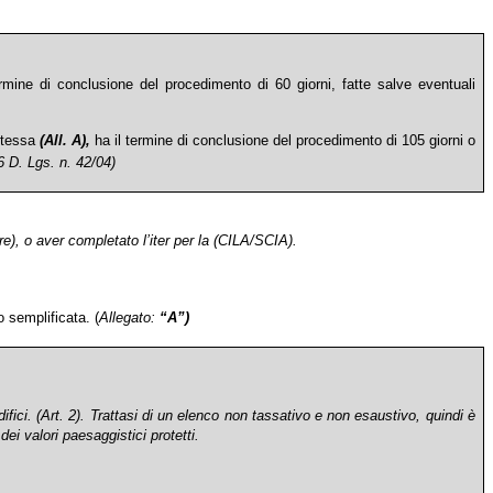
ermine di conclusione del procedimento di 60 giorni, fatte salve eventuali
 stessa
(All. A),
ha il termine di conclusione del procedimento di 105 giorni o
6 D. Lgs. n. 42/04)
ire), o aver completato l’iter per la (CILA/SCIA).
o semplificata. (
Allegato:
“A”)
ifici.
(Art. 2). Trattasi di un elenco non tassativo e non esaustivo, quindi è
ei valori paesaggistici protetti.