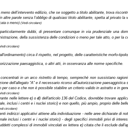
o meno dell’intervento edilizio, che se soggetto a titolo abilitante, trova risco
 altre parole senza l’obbligo di qualsiasi titolo abilitante, spetta al privato la
icata o meno)
(Vedi circolare)
 o particolarmente dubbi, di presentare comunque in via prudenziale una dom
strazione, della sussistenza delle condizioni o meno per tale atto, o per la col
Vedi circolare)
ll'ordinamento) circa il rispetto, nel progetto, delle caratteristiche morfo-tipol
orizzazione paesaggistica, o altri atti, in osservanza alle norme specifiche.
concentrati in un arco ristretto di tempo, sempreché non sussistano ragioni 
zione dell'allegato “A” e il necessario ricorso all'autorizzazione paesaggistica 
 per caso e che non è possibile stabilire un criterio valido in astratto e in gen
Vedi circolare)
rante nelle lettere
c
) o
d
) dell'articolo 136 del Codice, dovrebbe trovare applicaz
 inclusi i centri e i nuclei storici) e non quello, più ampio, proprio delle bel
di circolare)
i indirizzi applicativi attiene alla individuazione - nelle aree dichiarate di no
inclusi i centri e i nuclei storici) - degli specifici immobili privi di interes
suddetti complessi di immobili vincolati ex lettera
c
) citata che li esclude dall'a