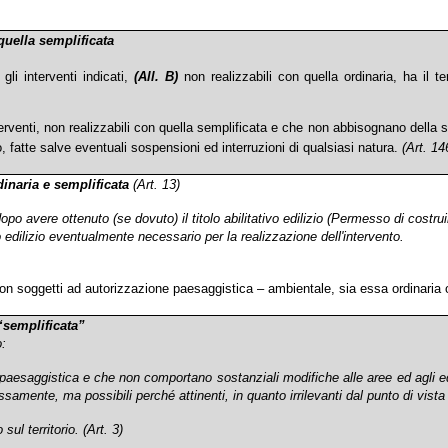
 quella semplificata
gli interventi indicati,
(All. B)
non realizzabili con quella ordinaria, ha il t
nterventi, non realizzabili con quella semplificata e che non abbisognano della
 fatte salve eventuali sospensioni ed interruzioni di qualsiasi natura.
(Art. 14
dinaria e semplificata
(Art.
13)
 dopo avere ottenuto (se dovuto) il titolo abilitativo edilizio (Permesso di costru
lo edilizio eventualmente necessario per la realizzazione dell'intervento.
 non soggetti ad autorizzazione paesaggistica – ambientale, sia essa ordinaria 
 “semplificata”
o:
 paesaggistica e che non comportano sostanziali modifiche alle aree ed agli ed
mente, ma possibili perché attinenti, in quanto irrilevanti dal punto di vista d
 sul territorio.
(Art. 3)