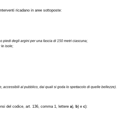
 interventi ricadano in aree sottoposte:
nde o piedi degli argini per una fascia di 150 metri ciascuna;
le isole;
 accessibili al pubblico, dai quali si goda lo spettacolo di quelle bellezze).
 sensi del codice, art. 136, comma 1, lettere
a
),
b
) e
c
):