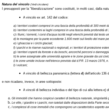
Natura del vincolo
(Vedi circolare)
I presupposti per la "liberalizzazione" sono costituiti, in molti casi, dalla na
A vincolo ex art. 142 del codice:
a) i territori costieri compresi in una fascia della profondità di 300 metri d
b) i territori contermini ai laghi compresi in una fascia della profondità di 3
c) i fiumi, i torrenti, i corsi d'acqua iscritti negli elenchi previsti dal te
d) le montagne per la parte eccedente 1.600 metri sul livello del mare per
e) i ghiacciai e i circhi glaciali;
f) i parchi e le riserve nazionali o regionali, e i territori di protezione este
g) i territori coperti da foreste e da boschi, ancorché percorsi o danneggi
h) le aree assegnate alle università agrarie e le zone gravate da usi civic
i) le zone umide incluse nell'elenco previsto dal d.P.R. 13 marzo 1976, n.
l) i vulcani;
A vincolo di bellezza panoramica (lettera
d
) dell'articolo 136 
e non ricadano, invece, in aree sottoposte:
A vincoli di bellezza individua o del tipo di cui alla lettera
c
) 
Gli immobili che hanno cospicui caratteri di bellezza naturale, singolarità
Le ville, i giardini e i parchi, non tutelati dalle disposizioni della Parte
I complessi di cose immobili che compongono un caratteristico aspetto avente 