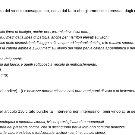
tura del vincolo paesaggistico, ossia dal fatto che gli immobili interessati dagli
alla linea di battigia, anche per i terreni elevati sul mare;
00 metri dalla linea di battigia, anche per i territori elevati sui laghi;
sto unico delle disposizioni di legge sulle acque ed impianti elettrici, e le relative spo
 la catena alpina e 1.200 metri sul livello del mare per la catena appenninica e per 
rna dei parchi;
ati dal fuoco, e quelli sottoposti a vincolo di rimboschimento,
i;
 448;
del codice). (
Le bellezze panoramiche e così pure quei punti di vista o di belvedere,
dell'articolo 136 citato purché tali interventi non interessino i beni vincolati ai
 geologica o memoria storica, ivi compresi gli alberi monumentali.
 seconda del presente codice, che si distinguono per la loro non comune bellezza.
valore estetico e tradizionale, inclusi i centri e i nuclei storici.