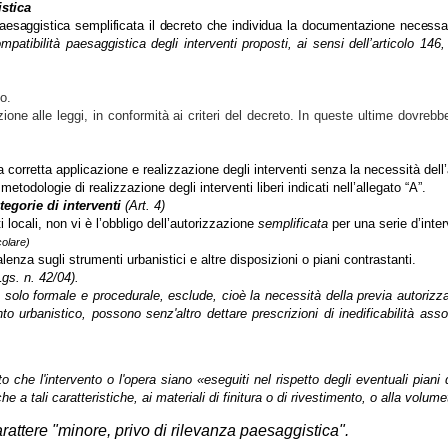
stica
paesaggistica semplificata il decreto che individua la documentazione necessari
mpatibilità paesaggistica degli interventi proposti, ai sensi dell’articolo 14
io.
 alle leggi, in conformità ai criteri del decreto. In queste ultime dovrebbe 
na corretta applicazione e realizzazione degli interventi senza la necessità del
todologie di realizzazione degli interventi liberi indicati nell’allegato “A”.
tegorie di interventi
(Art. 4)
 locali, non vi è l’obbligo dell’autorizzazione
semplificata
per una serie d’inter
colare)
za sugli strumenti urbanistici e altre disposizioni o piani contrastanti.
Lgs. n. 42/04).
atura solo formale e procedurale, esclude, cioè la necessità della previa autor
 urbanistico, possono senz'altro dettare prescrizioni di inedificabilità assol
tto che l'intervento o l'opera siano «eseguiti nel rispetto degli eventuali pian
 a tali caratteristiche, ai materiali di finitura o di rivestimento, o alla volumetr
carattere "minore, privo di rilevanza paesaggistica".