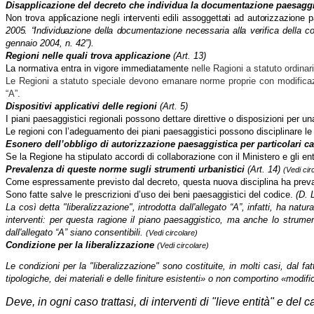
Disapplicazione del decreto che individua la documentazione paesaggi
Non trova applicazione negli interventi edili assoggettati ad autorizzazione 
2005. “Individuazione della documentazione necessaria alla verifica
della co
gennaio 2004, n. 42”).
Regioni nelle quali trova applicazione
(Art. 13)
La normativa entra in vigore immediatamente
nelle Ragioni a statuto ordinar
Le Regioni a statuto speciale devono emanare norme proprie con modificazione
“A”.
Dispositivi applicativi delle regioni
(Art. 5)
I piani paesaggistici regionali possono dettare direttive o disposizioni per u
Le regioni con l’adeguamento dei piani paesaggistici possono disciplinare le me
Esonero dell’obbligo di autorizzazione paesaggistica per particolari ca
Se la Regione ha stipulato accordi di collaborazione con il Ministero e gli enti
Prevalenza di queste norme sugli strumenti urbanistici
(Art. 14)
(Vedi cir
Come espressamente previsto dal decreto, questa nuova disciplina ha prevalen
Sono fatte salve le prescrizioni d’uso dei beni paesaggistici del codice.
(D. 
La così detta "liberalizzazione", introdotta dall'allegato “A”, infatti, ha n
interventi: per questa ragione il piano paesaggistico, ma anche lo strumento
dall'allegato “A” siano consentibili.
(Vedi circolare)
Condizione per la liberalizzazione
(Vedi circolare)
Le condizioni per la "liberalizzazione" sono costituite, in molti casi, dal fa
tipologiche, dei materiali e delle finiture esistenti» o non comportino «modifiche
Deve, in ogni caso trattasi
,
di interventi di "lieve entità" e del 