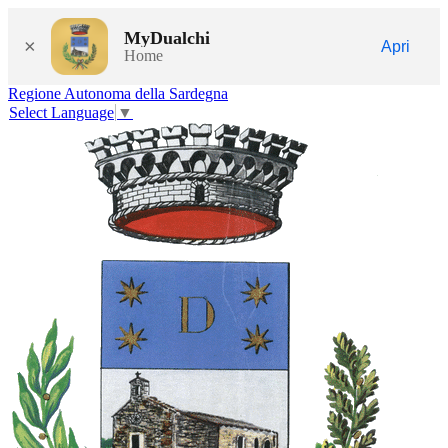
MyDualchi
×
Apri
Home
Regione Autonoma della Sardegna
Select Language
▼