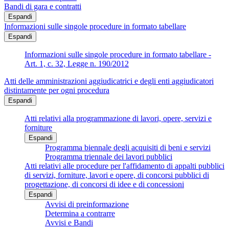
Bandi di gara e contratti
Espandi
Informazioni sulle singole procedure in formato tabellare
Espandi
Informazioni sulle singole procedure in formato tabellare -
Art. 1, c. 32, Legge n. 190/2012
Atti delle amministrazioni aggiudicatrici e degli enti aggiudicatori
distintamente per ogni procedura
Espandi
Atti relativi alla programmazione di lavori, opere, servizi e
forniture
Espandi
Programma biennale degli acquisiti di beni e servizi
Programma triennale dei lavori pubblici
Atti relativi alle procedure per l'affidamento di appalti pubblici
di servizi, forniture, lavori e opere, di concorsi pubblici di
progettazione, di concorsi di idee e di concessioni
Espandi
Avvisi di preinformazione
Determina a contrarre
Avvisi e Bandi