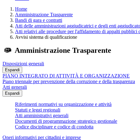
Home
Amministrazione Trasparente
Bandi di gara e contratti
Atti delle amministrazioni aggiudicatrici e degli enti aggiudicat
Atti relativi alle procedure per l'affidamento di appalti pubblici 
Avvisi sistema di qualificazione
Amministrazione Trasparente
Disposizioni generali
Espandi
PIANO INTEGRATO DI ATTIVITÀ E ORGANIZZAZIONE
Piano triennale per prevenzione della corruzione e della trasparenza
Atti generali
Espandi
Riferimenti normativi su organizzazione e attività
Statuti e leggi regionali
Atti amministrativi generali
Documenti di programmazione strategico gestionale
Codice disciplinare e codice di condotta
Oneri informativi per cittadini e imprese