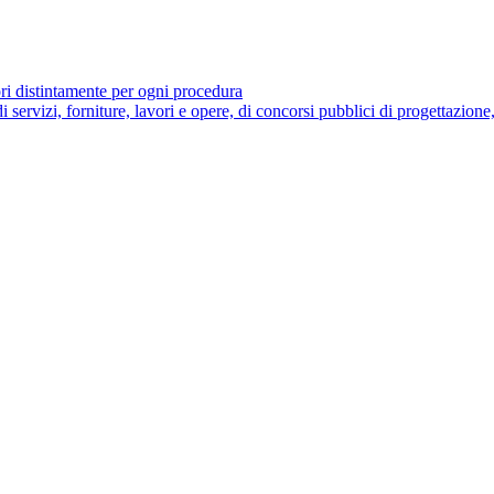
ori distintamente per ogni procedura
di servizi, forniture, lavori e opere, di concorsi pubblici di progettazione