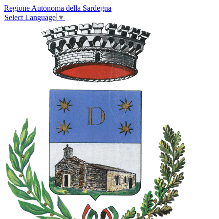
Regione Autonoma della Sardegna
Select Language
▼