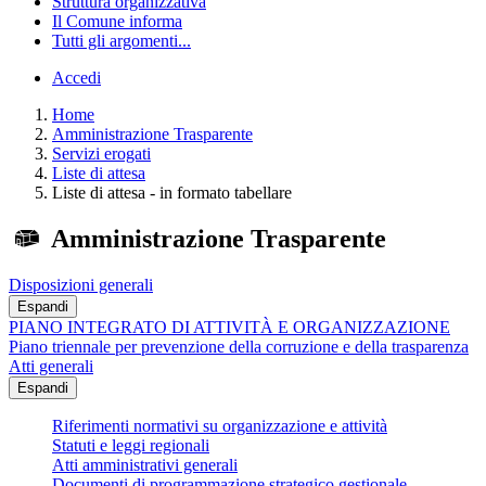
Struttura organizzativa
Il Comune informa
Tutti gli argomenti...
Accedi
Home
Amministrazione Trasparente
Servizi erogati
Liste di attesa
Liste di attesa - in formato tabellare
Amministrazione Trasparente
Disposizioni generali
Espandi
PIANO INTEGRATO DI ATTIVITÀ E ORGANIZZAZIONE
Piano triennale per prevenzione della corruzione e della trasparenza
Atti generali
Espandi
Riferimenti normativi su organizzazione e attività
Statuti e leggi regionali
Atti amministrativi generali
Documenti di programmazione strategico gestionale