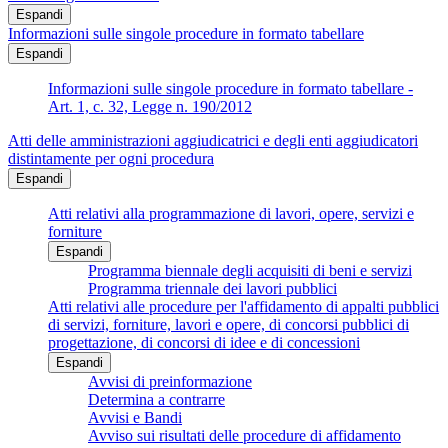
Espandi
Informazioni sulle singole procedure in formato tabellare
Espandi
Informazioni sulle singole procedure in formato tabellare -
Art. 1, c. 32, Legge n. 190/2012
Atti delle amministrazioni aggiudicatrici e degli enti aggiudicatori
distintamente per ogni procedura
Espandi
Atti relativi alla programmazione di lavori, opere, servizi e
forniture
Espandi
Programma biennale degli acquisiti di beni e servizi
Programma triennale dei lavori pubblici
Atti relativi alle procedure per l'affidamento di appalti pubblici
di servizi, forniture, lavori e opere, di concorsi pubblici di
progettazione, di concorsi di idee e di concessioni
Espandi
Avvisi di preinformazione
Determina a contrarre
Avvisi e Bandi
Avviso sui risultati delle procedure di affidamento