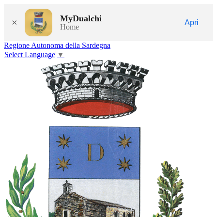
MyDualchi
×
Apri
Home
Regione Autonoma della Sardegna
Select Language
▼