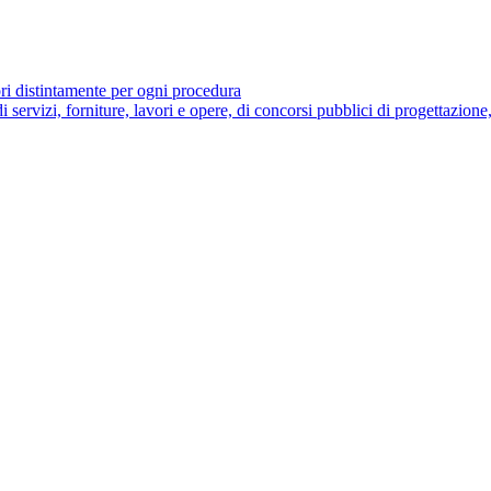
ori distintamente per ogni procedura
di servizi, forniture, lavori e opere, di concorsi pubblici di progettazione