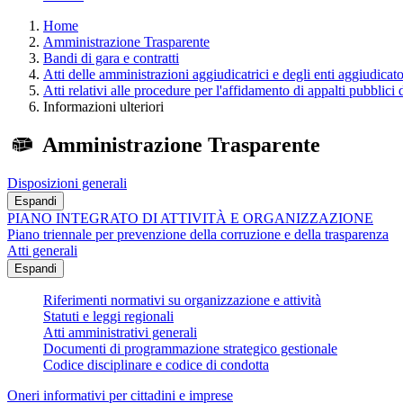
Home
Amministrazione Trasparente
Bandi di gara e contratti
Atti delle amministrazioni aggiudicatrici e degli enti aggiudicat
Atti relativi alle procedure per l'affidamento di appalti pubblici 
Informazioni ulteriori
Amministrazione Trasparente
Disposizioni generali
Espandi
PIANO INTEGRATO DI ATTIVITÀ E ORGANIZZAZIONE
Piano triennale per prevenzione della corruzione e della trasparenza
Atti generali
Espandi
Riferimenti normativi su organizzazione e attività
Statuti e leggi regionali
Atti amministrativi generali
Documenti di programmazione strategico gestionale
Codice disciplinare e codice di condotta
Oneri informativi per cittadini e imprese