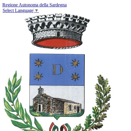
Regione Autonoma della Sardegna
Select Language
▼