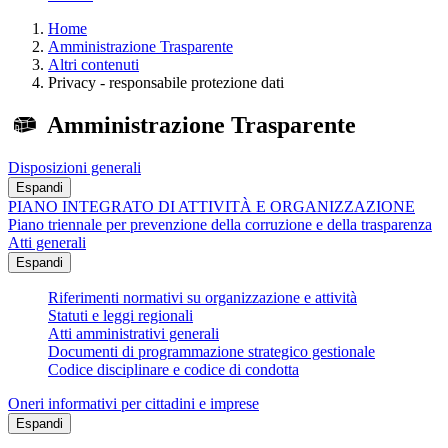
Home
Amministrazione Trasparente
Altri contenuti
Privacy - responsabile protezione dati
Amministrazione Trasparente
Disposizioni generali
Espandi
PIANO INTEGRATO DI ATTIVITÀ E ORGANIZZAZIONE
Piano triennale per prevenzione della corruzione e della trasparenza
Atti generali
Espandi
Riferimenti normativi su organizzazione e attività
Statuti e leggi regionali
Atti amministrativi generali
Documenti di programmazione strategico gestionale
Codice disciplinare e codice di condotta
Oneri informativi per cittadini e imprese
Espandi