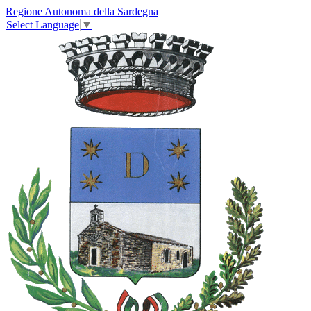
Regione Autonoma della Sardegna
Select Language
▼