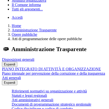
Struttura organizzativa
Il Comune informa
Tutti gli argomenti...
Accedi
Home
Amministrazione Trasparente
Opere pubbliche
Atti di programmazione delle opere pubbliche
Amministrazione Trasparente
Disposizioni generali
Espandi
PIANO INTEGRATO DI ATTIVITÀ E ORGANIZZAZIONE
Piano triennale per prevenzione della corruzione e della trasparenza
Atti generali
Espandi
Riferimenti normativi su organizzazione e attività
Statuti e leggi regionali
Atti amministrativi generali
Documenti di programmazione strategico gestionale
Codice disciplinare e codice di condotta