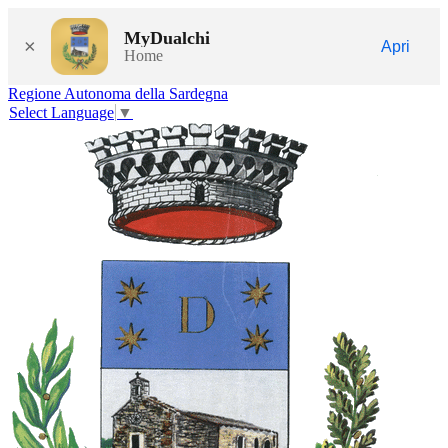
MyDualchi
×
Apri
Home
Regione Autonoma della Sardegna
Select Language
▼