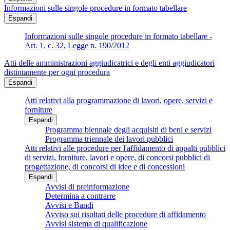
Informazioni sulle singole procedure in formato tabellare
Espandi
Informazioni sulle singole procedure in formato tabellare -
Art. 1, c. 32, Legge n. 190/2012
Atti delle amministrazioni aggiudicatrici e degli enti aggiudicatori
distintamente per ogni procedura
Espandi
Atti relativi alla programmazione di lavori, opere, servizi e
forniture
Espandi
Programma biennale degli acquisiti di beni e servizi
Programma triennale dei lavori pubblici
Atti relativi alle procedure per l'affidamento di appalti pubblici
di servizi, forniture, lavori e opere, di concorsi pubblici di
progettazione, di concorsi di idee e di concessioni
Espandi
Avvisi di preinformazione
Determina a contrarre
Avvisi e Bandi
Avviso sui risultati delle procedure di affidamento
Avvisi sistema di qualificazione