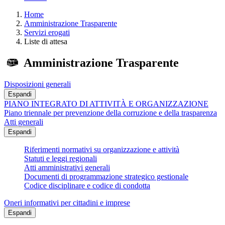
Home
Amministrazione Trasparente
Servizi erogati
Liste di attesa
Amministrazione Trasparente
Disposizioni generali
Espandi
PIANO INTEGRATO DI ATTIVITÀ E ORGANIZZAZIONE
Piano triennale per prevenzione della corruzione e della trasparenza
Atti generali
Espandi
Riferimenti normativi su organizzazione e attività
Statuti e leggi regionali
Atti amministrativi generali
Documenti di programmazione strategico gestionale
Codice disciplinare e codice di condotta
Oneri informativi per cittadini e imprese
Espandi