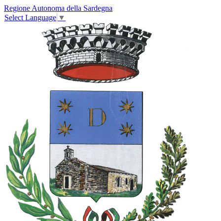
Regione Autonoma della Sardegna
Select Language
▼