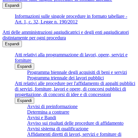
Espandi
Informazioni sulle singole procedure in formato tabellare -
Art. 1, c. 32, Legge n. 190/2012
Atti delle amministrazioni aggiudicatrici e degli enti aggiudicatori
distintamente per ogni procedura
Espandi
Atti relativi alla programmazione di lavori, opere, servizi e
forniture
Espandi
Programma biennale degli acquisiti di beni e servizi
Programma triennale dei lavori pubblici
Atti relativi alle procedure per l'affidamento di appalti pubblici
di servizi, forniture, lavori e opere, di concorsi pubblici di
progettazione, di concorsi di idee e di concessioni
Espandi
Avvisi di preinformazione
Determina a contrarre
Avvisi e Bandi
Avviso sui risultati delle procedure di affidamento
Avvisi sistema di qualificazione
Affidamenti diretti di lavori, servizi e forniture di