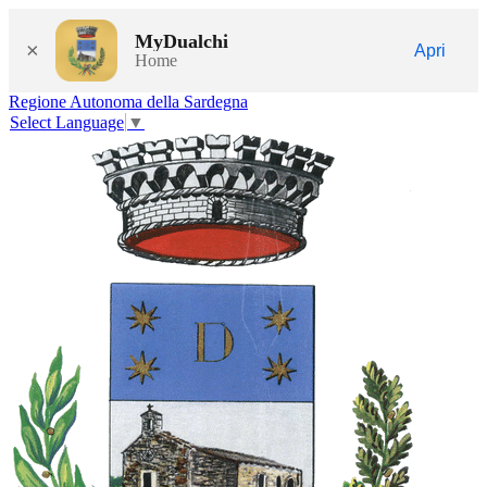
MyDualchi
×
Apri
Home
Regione Autonoma della Sardegna
Select Language
▼