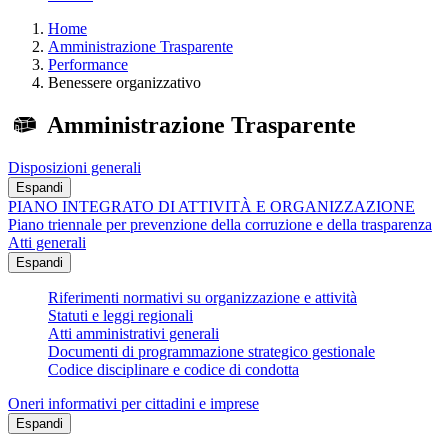
Home
Amministrazione Trasparente
Performance
Benessere organizzativo
Amministrazione Trasparente
Disposizioni generali
Espandi
PIANO INTEGRATO DI ATTIVITÀ E ORGANIZZAZIONE
Piano triennale per prevenzione della corruzione e della trasparenza
Atti generali
Espandi
Riferimenti normativi su organizzazione e attività
Statuti e leggi regionali
Atti amministrativi generali
Documenti di programmazione strategico gestionale
Codice disciplinare e codice di condotta
Oneri informativi per cittadini e imprese
Espandi