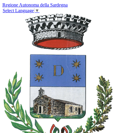
Regione Autonoma della Sardegna
Select Language
▼