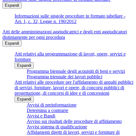
Espandi
Informazioni sulle singole procedure in formato tabellare -
Art. 1, c. 32, Legge n. 190/2012
Atti delle amministrazioni aggiudicatrici e degli enti aggiudicatori
distintamente per ogni procedura
Espandi
Atti relativi alla programmazione di lavori, opere, servizi e
forniture
Espandi
Programma biennale degli acquisiti di beni e servizi
Programma triennale dei lavori pubblici
Atti relativi alle procedure per l'affidamento di appalti pubblici
di servizi, forniture, lavori e opere, di concorsi pubblici di
progettazione, di concorsi di idee e di concessioni
Espandi
Avvisi di preinformazione
Determina a contrarre
Avvisi e Bandi
Avviso sui risultati delle procedure di affidamento
Avvisi sistema di qualificazione
Affidamenti diretti di lavori, servizi e forniture di