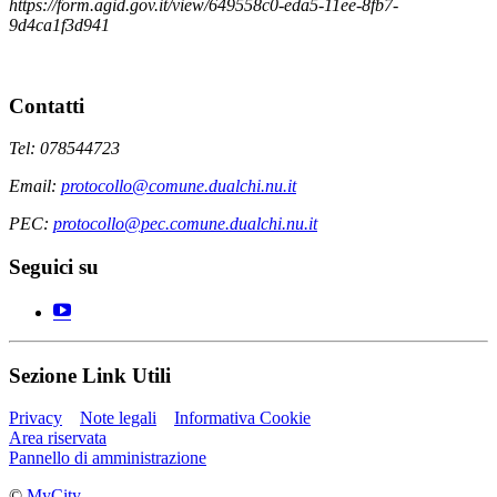
https://form.agid.gov.it/view/649558c0-eda5-11ee-8fb7-
9d4ca1f3d941
Contatti
Tel: 078544723
Email:
protocollo@comune.dualchi.nu.it
PEC:
protocollo@pec.comune.dualchi.nu.it
Seguici su
Sezione Link Utili
Privacy
Note legali
Informativa Cookie
Area riservata
Pannello di amministrazione
©
MyCity