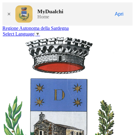
MyDualchi
×
Apri
Home
Regione Autonoma della Sardegna
Select Language
▼