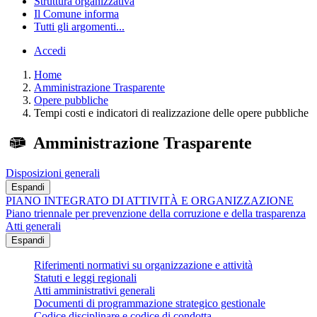
Struttura organizzativa
Il Comune informa
Tutti gli argomenti...
Accedi
Home
Amministrazione Trasparente
Opere pubbliche
Tempi costi e indicatori di realizzazione delle opere pubbliche
Amministrazione Trasparente
Disposizioni generali
Espandi
PIANO INTEGRATO DI ATTIVITÀ E ORGANIZZAZIONE
Piano triennale per prevenzione della corruzione e della trasparenza
Atti generali
Espandi
Riferimenti normativi su organizzazione e attività
Statuti e leggi regionali
Atti amministrativi generali
Documenti di programmazione strategico gestionale
Codice disciplinare e codice di condotta