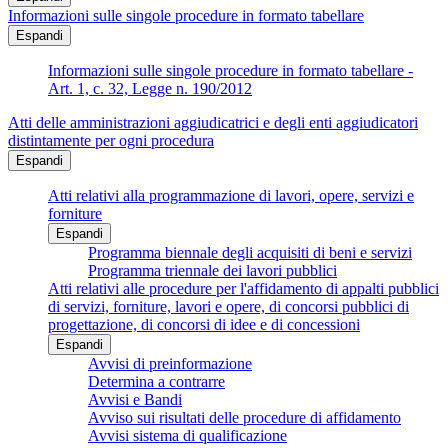
Informazioni sulle singole procedure in formato tabellare
Espandi
Informazioni sulle singole procedure in formato tabellare -
Art. 1, c. 32, Legge n. 190/2012
Atti delle amministrazioni aggiudicatrici e degli enti aggiudicatori
distintamente per ogni procedura
Espandi
Atti relativi alla programmazione di lavori, opere, servizi e
forniture
Espandi
Programma biennale degli acquisiti di beni e servizi
Programma triennale dei lavori pubblici
Atti relativi alle procedure per l'affidamento di appalti pubblici
di servizi, forniture, lavori e opere, di concorsi pubblici di
progettazione, di concorsi di idee e di concessioni
Espandi
Avvisi di preinformazione
Determina a contrarre
Avvisi e Bandi
Avviso sui risultati delle procedure di affidamento
Avvisi sistema di qualificazione