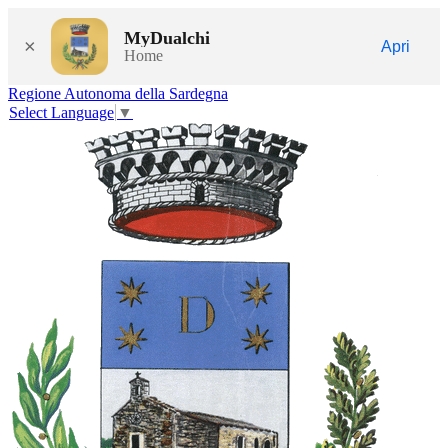
MyDualchi
×
Apri
Home
Regione Autonoma della Sardegna
Select Language
▼