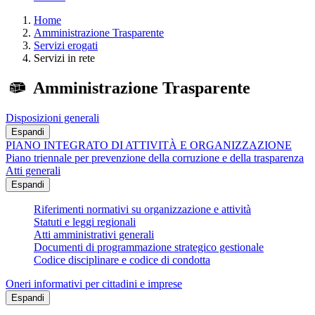
Home
Amministrazione Trasparente
Servizi erogati
Servizi in rete
Amministrazione Trasparente
Disposizioni generali
Espandi
PIANO INTEGRATO DI ATTIVITÀ E ORGANIZZAZIONE
Piano triennale per prevenzione della corruzione e della trasparenza
Atti generali
Espandi
Riferimenti normativi su organizzazione e attività
Statuti e leggi regionali
Atti amministrativi generali
Documenti di programmazione strategico gestionale
Codice disciplinare e codice di condotta
Oneri informativi per cittadini e imprese
Espandi