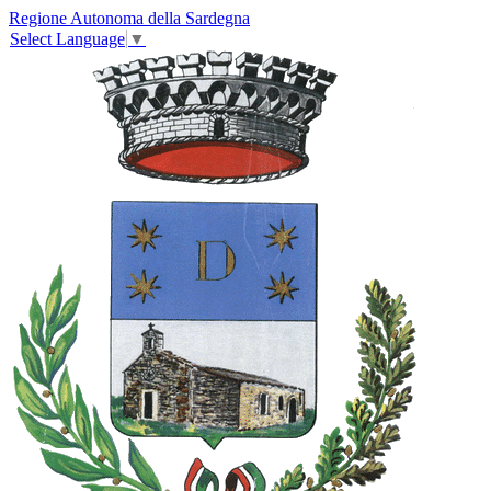
Regione Autonoma della Sardegna
Select Language
▼