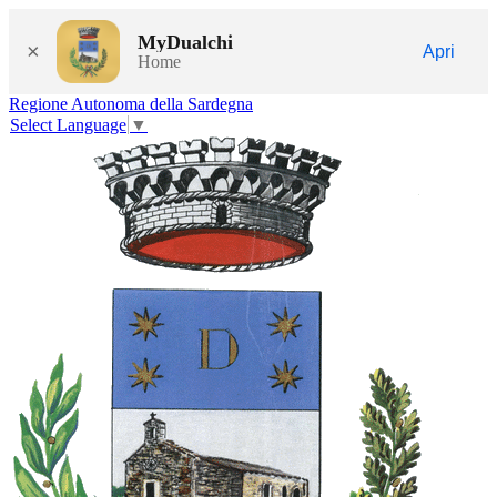
MyDualchi
×
Apri
Home
Regione Autonoma della Sardegna
Select Language
▼