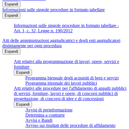
Espandi
Informazioni sulle singole procedure in formato tabellare
Espandi
Informazioni sulle singole procedure in formato tabellare -
Art. 1, c. 32, Legge n. 190/2012
Atti delle amministrazioni aggiudicatrici e degli enti aggiudicatori
distintamente per ogni procedura
Espandi
Atti relativi alla programmazione di lavori, opere, servizi e
forniture
Espandi
Programma biennale degli acquisiti di beni e servizi
Programma triennale dei lavori pubblici
Atti relativi alle procedure per l'affidamento di appalti pubblici
di servizi, forniture, lavori e opere, di concorsi pubblici di
progettazione, di concorsi di idee e di concessioni
Espandi
Avvisi di preinformazione
Determina a contrarre
Avvisi e Bandi
Avviso sui risultati delle procedure di affidamento