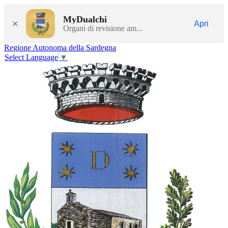
MyDualchi
×
Apri
Organi di revisione am...
Regione Autonoma della Sardegna
Select Language
▼