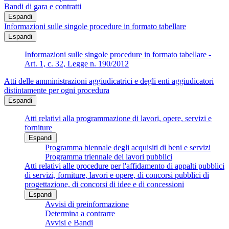
Bandi di gara e contratti
Espandi
Informazioni sulle singole procedure in formato tabellare
Espandi
Informazioni sulle singole procedure in formato tabellare -
Art. 1, c. 32, Legge n. 190/2012
Atti delle amministrazioni aggiudicatrici e degli enti aggiudicatori
distintamente per ogni procedura
Espandi
Atti relativi alla programmazione di lavori, opere, servizi e
forniture
Espandi
Programma biennale degli acquisiti di beni e servizi
Programma triennale dei lavori pubblici
Atti relativi alle procedure per l'affidamento di appalti pubblici
di servizi, forniture, lavori e opere, di concorsi pubblici di
progettazione, di concorsi di idee e di concessioni
Espandi
Avvisi di preinformazione
Determina a contrarre
Avvisi e Bandi