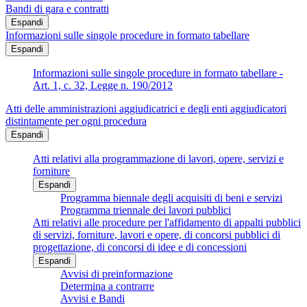
Bandi di gara e contratti
Espandi
Informazioni sulle singole procedure in formato tabellare
Espandi
Informazioni sulle singole procedure in formato tabellare -
Art. 1, c. 32, Legge n. 190/2012
Atti delle amministrazioni aggiudicatrici e degli enti aggiudicatori
distintamente per ogni procedura
Espandi
Atti relativi alla programmazione di lavori, opere, servizi e
forniture
Espandi
Programma biennale degli acquisiti di beni e servizi
Programma triennale dei lavori pubblici
Atti relativi alle procedure per l'affidamento di appalti pubblici
di servizi, forniture, lavori e opere, di concorsi pubblici di
progettazione, di concorsi di idee e di concessioni
Espandi
Avvisi di preinformazione
Determina a contrarre
Avvisi e Bandi