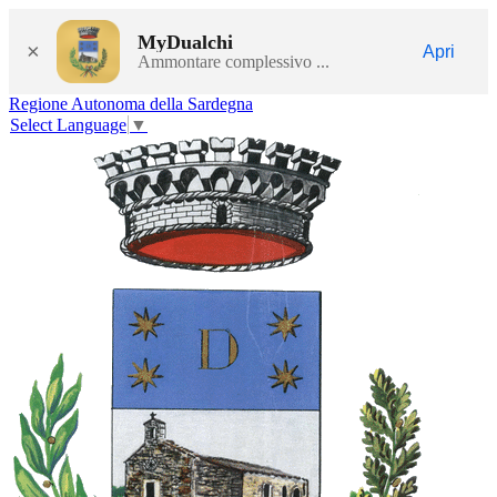
MyDualchi
×
Apri
Ammontare complessivo ...
Regione Autonoma della Sardegna
Select Language
▼